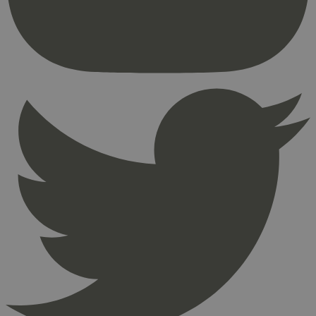
brukerinnlogging og kontoadministrasjon.
Nettstedet kan ikke brukes riktig uten strengt
nødvendige informasjonskapsler.
Provider
/
Navn
Utløpsdato
Domene
_hjAbsoluteSessionInProgress
29
Hotjar Ltd
minutter
.svanemerket.no
54
sekunder
_hjFirstSeen
29
Hotjar Ltd
minutter
.svanemerket.no
54
sekunder
pageviewCount
.svanemerket.no
Sesjon
nelapi-product-archive-filters
svanemerket.no
4 dager 4
timer
nelapi-last-visited-category
svanemerket.no
4 dager 4