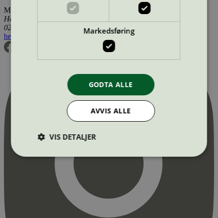
Miljømerking Norge
Henrik Ibsens gate 20
0255 Oslo
Markedsføring
hei@svanemerket.no
Tlf:
24 14 46 00
Org. nr: 971 279 362 MVA
GODTA ALLE
AVVIS ALLE
VIS DETALJER
Strengt nødvendig
Statistikk
Markedsføring
Strengt nødvendige informasjonskapsler tillater
kjernefunksjoner på nettstedet, som