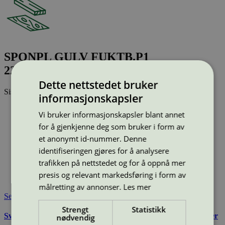
SPONPL GULV FUKTB.P1
22X620X2420
Dette nettstedet bruker
Sist oppdatert
24 jun 2026
informasjonskapsler
Type:
Sponplate
Vi bruker informasjonskapsler blant annet
Lisensnummer:
2010 0004
for å gjenkjenne deg som bruker i form av
Miljømerke:
Svanemerket
et anonymt id-nummer. Denne
Merkevare:
Arbor
identifiseringen gjøres for å analysere
Merkevare nettside:
http://www.arbor.no
Lisensinnehaver:
Arbor AS
trafikken på nettstedet og for å oppnå mer
Lisensinnehaver nettside:
http://www.arbor.no
presis og relevant markedsføring i form av
Tilgjengelig i:
Norge, Sverige
målretting av annonser.
Les mer
Se også
Strengt
Statistikk
Svanemerkets krav til innvendig panel, lister og bygningsplater
nødvendig