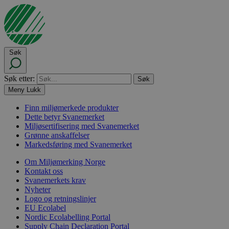
Søk
Søk etter:
Meny
Lukk
Finn miljømerkede produkter
Dette betyr Svanemerket
Miljøsertifisering med Svanemerket
Grønne anskaffelser
Markedsføring med Svanemerket
Om Miljømerking Norge
Kontakt oss
Svanemerkets krav
Nyheter
Logo og retningslinjer
EU Ecolabel
Nordic Ecolabelling Portal
Supply Chain Declaration Portal