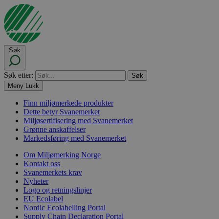
Søk
Søk etter:
Meny
Lukk
Finn miljømerkede produkter
Dette betyr Svanemerket
Miljøsertifisering med Svanemerket
Grønne anskaffelser
Markedsføring med Svanemerket
Om Miljømerking Norge
Kontakt oss
Svanemerkets krav
Nyheter
Logo og retningslinjer
EU Ecolabel
Nordic Ecolabelling Portal
Supply Chain Declaration Portal