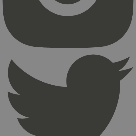
Strengt nødvendige informasjonskapsler tillater
kjernefunksjoner på nettstedet, som
brukerinnlogging og kontoadministrasjon.
Nettstedet kan ikke brukes riktig uten strengt
nødvendige informasjonskapsler.
Provider
/
Navn
Utløpsdato
Domene
_hjAbsoluteSessionInProgress
29
Hotjar Ltd
minutter
.svanemerket.no
54
sekunder
_hjFirstSeen
29
Hotjar Ltd
minutter
.svanemerket.no
54
sekunder
pageviewCount
.svanemerket.no
Sesjon
nelapi-product-archive-filters
svanemerket.no
4 dager 4
timer