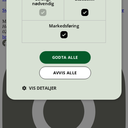
nødvendig
Svanemerkets krav til innvendig panel, lister og bygningsplater
Miljømerking Norge
Markedsføring
Henrik Ibsens gate 20
0255 Oslo
hei@svanemerket.no
Tlf:
24 14 46 00
Org. nr: 971 279 362 MVA
GODTA ALLE
AVVIS ALLE
VIS DETALJER
Strengt nødvendig
Statistikk
Markedsføring