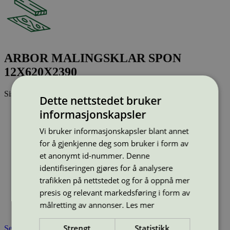
ARBOR MALINGSKLAR SPON
12X620X2390
Sist oppdatert
27 mai 2026
Dette nettstedet bruker
Strekkode (GTIN):
informasjonskapsler
7038840174943
Vis alle GTIN
Vis færre GTIN
Vi bruker informasjonskapsler blant annet
Type:
Sponplate
for å gjenkjenne deg som bruker i form av
Lisensnummer:
2010 0004
et anonymt id-nummer. Denne
Miljømerke:
Svanemerket
identifiseringen gjøres for å analysere
Merkevare:
Arbor
trafikken på nettstedet og for å oppnå mer
Merkevare nettside:
http://www.arbor.no
Lisensinnehaver:
Arbor AS
presis og relevant markedsføring i form av
Lisensinnehaver nettside:
http://www.arbor.no
målretting av annonser.
Les mer
Tilgjengelig i:
Norge, Sverige
Strengt
Statistikk
Se også