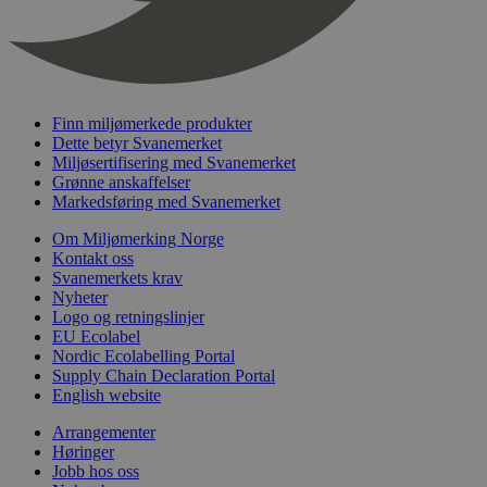
nelapi-last-visited-category
svanemerket.no
4 dager 4
timer
wordpress_test_cookie
Sesjon
Automattic
Inc.
svanemerket.no
Finn miljømerkede produkter
Dette betyr Svanemerket
Miljøsertifisering med Svanemerket
_hjIncludedInPageviewSample
2 minutter
Hotjar Ltd
Grønne anskaffelser
svanemerket.no
Markedsføring med Svanemerket
Om Miljømerking Norge
Kontakt oss
Svanemerkets krav
Nyheter
Logo og retningslinjer
EU Ecolabel
Nordic Ecolabelling Portal
Supply Chain Declaration Portal
English website
Provider
/
Navn
Utløpsdato
Beskrivelse
Domene
Arrangementer
_gat_UA-
.svanemerket.no
54
Dette er en 
Høringer
Provider
/
Navn
Utløpsdato
Beskrivels
33776333-1
sekunder
informasjons
Jobb hos oss
Domene
Google Analyt