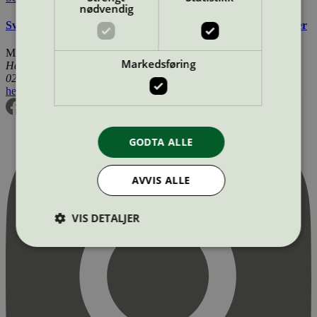
nødvendig
Svanemerkets krav til innvendig panel, lister og bygningsplater
Miljømerking Norge
Markedsføring
Henrik Ibsens gate 20
0255 Oslo
hei@svanemerket.no
Tlf:
24 14 46 00
Org. nr: 971 279 362 MVA
GODTA ALLE
AVVIS ALLE
VIS DETALJER
Strengt nødvendig
Statistikk
Markedsføring