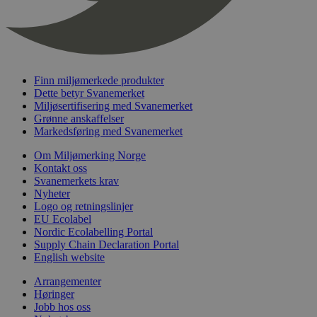
nelapi-last-visited-category
svanemerket.no
4 dager 4
timer
wordpress_test_cookie
Sesjon
Automattic
Inc.
svanemerket.no
Finn miljømerkede produkter
Dette betyr Svanemerket
Miljøsertifisering med Svanemerket
_hjIncludedInPageviewSample
2 minutter
Hotjar Ltd
Grønne anskaffelser
svanemerket.no
Markedsføring med Svanemerket
Om Miljømerking Norge
Kontakt oss
Svanemerkets krav
Nyheter
Logo og retningslinjer
EU Ecolabel
Nordic Ecolabelling Portal
Supply Chain Declaration Portal
English website
Provider
/
Navn
Utløpsdato
Beskrivelse
Domene
Arrangementer
_gat_UA-
.svanemerket.no
54
Dette er en 
Høringer
Provider
/
Navn
Utløpsdato
Beskrivels
33776333-1
sekunder
informasjons
Jobb hos oss
Domene
Google Analyt