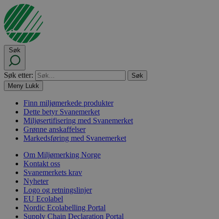
Søk
Søk etter:
Meny
Lukk
Finn miljømerkede produkter
Dette betyr Svanemerket
Miljøsertifisering med Svanemerket
Grønne anskaffelser
Markedsføring med Svanemerket
Om Miljømerking Norge
Kontakt oss
Svanemerkets krav
Nyheter
Logo og retningslinjer
EU Ecolabel
Nordic Ecolabelling Portal
Supply Chain Declaration Portal