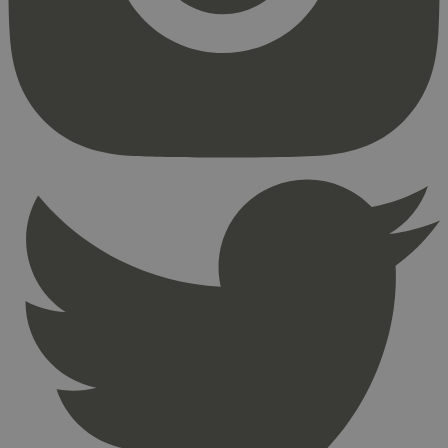
Strengt nødvendige informasjonskapsler tillater
kjernefunksjoner på nettstedet, som
brukerinnlogging og kontoadministrasjon.
Nettstedet kan ikke brukes riktig uten strengt
nødvendige informasjonskapsler.
Provider
/
Navn
Utløpsdato
Domene
_hjAbsoluteSessionInProgress
29
Hotjar Ltd
minutter
.svanemerket.no
54
sekunder
_hjFirstSeen
29
Hotjar Ltd
minutter
.svanemerket.no
54
sekunder
pageviewCount
.svanemerket.no
Sesjon
nelapi-product-archive-filters
svanemerket.no
4 dager 4
timer