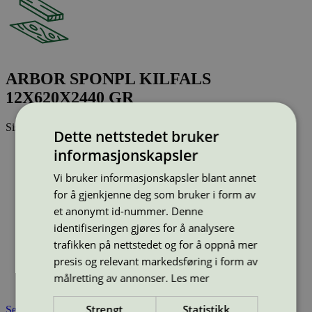
ARBOR SPONPL KILFALS
12X620X2440 GR
Sist oppdatert
27 mai 2026
Dette nettstedet bruker
Strekkode (GTIN):
informasjonskapsler
7038840030454, 7038840030478
Vis alle GTIN
Vis færre GTIN
Vi bruker informasjonskapsler blant annet
Type:
Sponplate
for å gjenkjenne deg som bruker i form av
Lisensnummer:
2010 0004
et anonymt id-nummer. Denne
Miljømerke:
Svanemerket
identifiseringen gjøres for å analysere
Merkevare:
Arbor
trafikken på nettstedet og for å oppnå mer
Merkevare nettside:
http://www.arbor.no
Lisensinnehaver:
Arbor AS
presis og relevant markedsføring i form av
Lisensinnehaver nettside:
http://www.arbor.no
målretting av annonser.
Les mer
Tilgjengelig i:
Norge, Sverige
Strengt
Statistikk
Se også