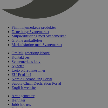
nelapi-last-visited-category
svanemerket.no
4 dager 4
timer
wordpress_test_cookie
Sesjon
Automattic
Inc.
svanemerket.no
Finn miljømerkede produkter
Dette betyr Svanemerket
Miljøsertifisering med Svanemerket
_hjIncludedInPageviewSample
2 minutter
Hotjar Ltd
Grønne anskaffelser
svanemerket.no
Markedsføring med Svanemerket
Om Miljømerking Norge
Kontakt oss
Svanemerkets krav
Nyheter
Logo og retningslinjer
EU Ecolabel
Nordic Ecolabelling Portal
Supply Chain Declaration Portal
English website
Provider
/
Navn
Utløpsdato
Beskrivelse
Domene
Arrangementer
_gat_UA-
.svanemerket.no
54
Dette er en 
Høringer
Provider
/
Navn
Utløpsdato
Beskrivels
33776333-1
sekunder
informasjons
Jobb hos oss
Domene
Google Analyt