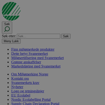
Søk
Søk etter:
Meny
Lukk
Finn miljømerkede produkter
Dette betyr Svanemerket
Miljøsertifisering med Svanemerket
Grønne anskaffelser
Markedsføring med Svanemerket
Om Miljømerking Norge
Kontakt oss
Svanemerkets krav
Nyheter
Logo og retningslinjer
EU Ecolabel
Nordic Ecolabelling Portal
Supply Chain Declaration Portal