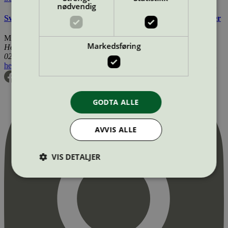
nødvendig
Svanemerkets krav til innvendig panel, lister og bygningsplater
Miljømerking Norge
Markedsføring
Henrik Ibsens gate 20
0255 Oslo
hei@svanemerket.no
Tlf:
24 14 46 00
Org. nr: 971 279 362 MVA
GODTA ALLE
AVVIS ALLE
VIS DETALJER
Strengt nødvendig
Statistikk
Markedsføring