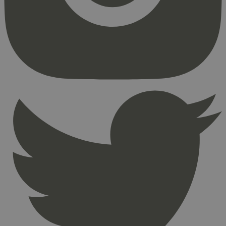
Strengt nødvendige informasjonskapsler tillater
kjernefunksjoner på nettstedet, som
brukerinnlogging og kontoadministrasjon.
Nettstedet kan ikke brukes riktig uten strengt
nødvendige informasjonskapsler.
Provider
/
Navn
Utløpsdato
Domene
_hjAbsoluteSessionInProgress
29
Hotjar Ltd
minutter
.svanemerket.no
54
sekunder
_hjFirstSeen
29
Hotjar Ltd
minutter
.svanemerket.no
54
sekunder
pageviewCount
.svanemerket.no
Sesjon
nelapi-product-archive-filters
svanemerket.no
4 dager 4
timer