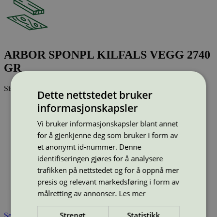
ARBOR SPONPL KILFALS VEGG 2740
GR
Sist oppdatert
27 mai 2026
Dette nettstedet bruker
Strekkode (GTIN):
informasjonskapsler
7038840030447, 7038840030461
Vis alle GTIN
Vis færre GTIN
Vi bruker informasjonskapsler blant annet
Type:
Sponplate
for å gjenkjenne deg som bruker i form av
Lisensnummer:
2010 0004
et anonymt id-nummer. Denne
Miljømerke:
Svanemerket
identifiseringen gjøres for å analysere
Merkevare:
Arbor
trafikken på nettstedet og for å oppnå mer
Merkevare nettside:
http://www.arbor.no
Lisensinnehaver:
Arbor AS
presis og relevant markedsføring i form av
Lisensinnehaver nettside:
http://www.arbor.no
målretting av annonser.
Les mer
Tilgjengelig i:
Norge, Sverige
Strengt
Statistikk
Se også