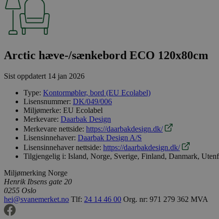
Arctic hæve-/sænkebord ECO 120x80cm
Sist oppdatert
14 jan 2026
Type:
Kontormøbler, bord (EU Ecolabel)
Lisensnummer:
DK/049/006
Miljømerke:
EU Ecolabel
Merkevare:
Daarbak Design
Merkevare nettside:
https://daarbakdesign.dk/
Lisensinnehaver:
Daarbak Design A/S
Lisensinnehaver nettside:
https://daarbakdesign.dk/
Tilgjengelig i:
Island, Norge, Sverige, Finland, Danmark, Uten
Miljømerking Norge
Henrik Ibsens gate 20
0255 Oslo
hei@svanemerket.no
Tlf:
24 14 46 00
Org. nr: 971 279 362 MVA