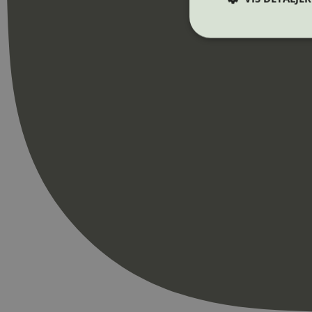
Strengt nødvendige i
Nettstedet kan ikke b
Navn
_hjAbsoluteSession
_hjFirstSeen
pageviewCount
nelapi-product-archi
nelapi-last-visited-