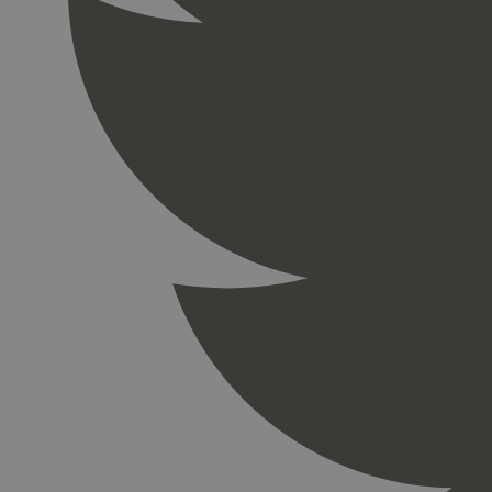
_gid
_ga_PHYYHD0E0G