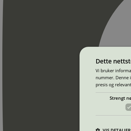
Dette netts
Vi bruker informa
nummer. Denne ide
presis og relevan
Strengt n
VIS DETALJER