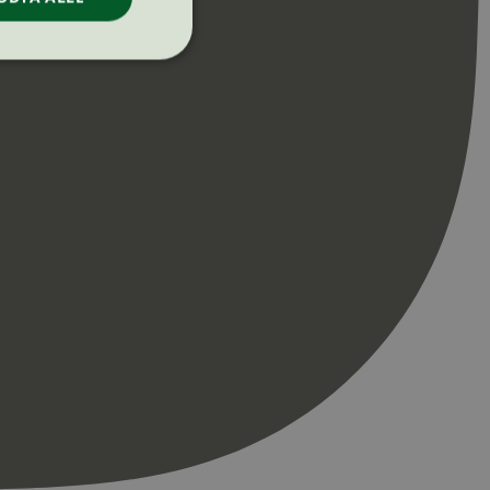
ontoadministrasjon.
re begynnelsen på
er. Den inneholder
re begynnelsen på
er. Den inneholder