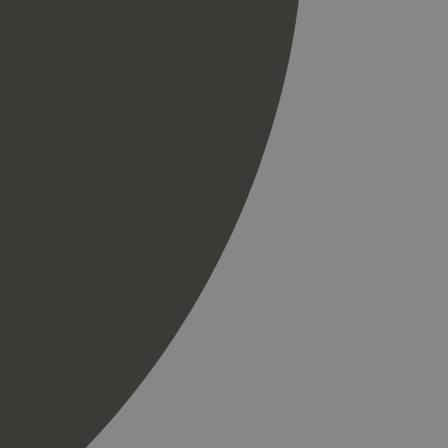
til å skille unike
r som en
spørsel på et
og kampanjedata for
ics. Den lagrer og
ukes til å telle og