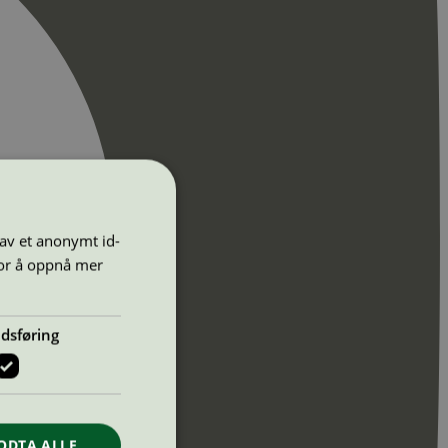
 av et anonymt id-
for å oppnå mer
dsføring
ODTA ALLE