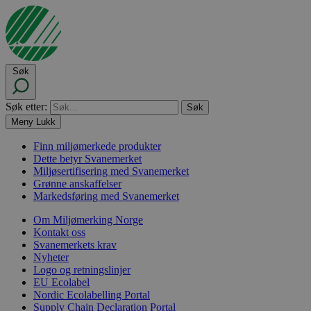
Søk
Søk etter:
Meny
Lukk
Finn miljømerkede produkter
Dette betyr Svanemerket
Miljøsertifisering med Svanemerket
Grønne anskaffelser
Markedsføring med Svanemerket
Om Miljømerking Norge
Kontakt oss
Svanemerkets krav
Nyheter
Logo og retningslinjer
EU Ecolabel
Nordic Ecolabelling Portal
Supply Chain Declaration Portal