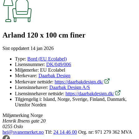
Arland 120 x 100 cm finer
Sist oppdatert
14 jan 2026
Type:
Bord (EU Ecolabel)
Lisensnummer:
DK/049/006
Miljømerke:
EU Ecolabel
Merkevare:
Daarbak Design
Merkevare nettside:
https://daarbakdesign.dk/
Lisensinnehaver:
Daarbak Design A/S
Lisensinnehaver nettside:
https://daarbakdesign.dk/
Tilgjengelig i:
Island, Norge, Sverige, Finland, Danmark,
Utenfor Norden
Miljømerking Norge
Henrik Ibsens gate 20
0255 Oslo
hei@svanemerket.no
Tlf:
24 14 46 00
Org. nr: 971 279 362 MVA