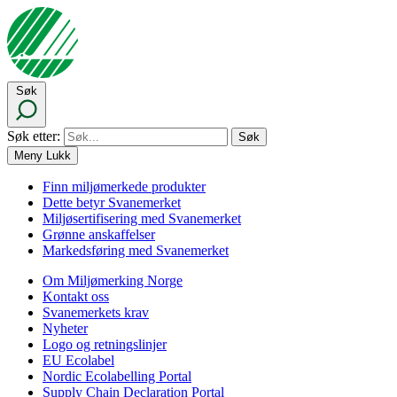
Søk
Søk etter:
Meny
Lukk
Finn miljømerkede produkter
Dette betyr Svanemerket
Miljøsertifisering med Svanemerket
Grønne anskaffelser
Markedsføring med Svanemerket
Om Miljømerking Norge
Kontakt oss
Svanemerkets krav
Nyheter
Logo og retningslinjer
EU Ecolabel
Nordic Ecolabelling Portal
Supply Chain Declaration Portal