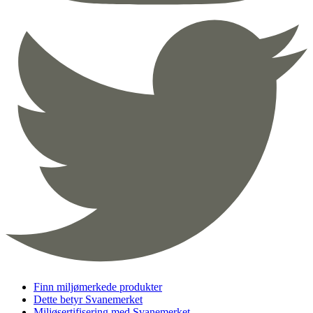
Finn miljømerkede produkter
Dette betyr Svanemerket
Miljøsertifisering med Svanemerket