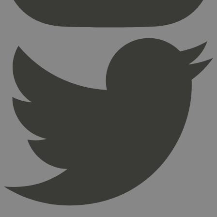
Nettstedet kan ikke brukes riktig uten strengt
nødvendige informasjonskapsler.
Provider
/
Navn
Utløpsdato
Domene
_hjAbsoluteSessionInProgress
29
Hotjar Ltd
minutter
.svanemerket.no
54
sekunder
_hjFirstSeen
29
Hotjar Ltd
minutter
.svanemerket.no
54
sekunder
pageviewCount
.svanemerket.no
Sesjon
nelapi-product-archive-filters
svanemerket.no
4 dager 4
timer
nelapi-last-visited-category
svanemerket.no
4 dager 4
timer