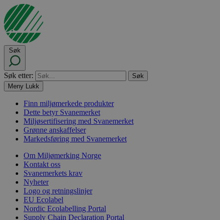
Søk
Søk etter:
Meny
Lukk
Finn miljømerkede produkter
Dette betyr Svanemerket
Miljøsertifisering med Svanemerket
Grønne anskaffelser
Markedsføring med Svanemerket
Om Miljømerking Norge
Kontakt oss
Svanemerkets krav
Nyheter
Logo og retningslinjer
EU Ecolabel
Nordic Ecolabelling Portal
Supply Chain Declaration Portal