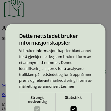
Arlanda Hotellby, Restaurang
Dette nettstedet bruker
Sist oppdatert
19 mai 2026
informasjonskapsler
Type:
Hotellrestaurant
Vi bruker informasjonskapsler blant annet
Lisensnummer:
3055 0264
for å gjenkjenne deg som bruker i form av
Miljømerke:
Svanemerket
et anonymt id-nummer. Denne
Merkevare:
Arlanda Hotellby
Lisensinnehaver:
Arlanda Hotellby
identifiseringen gjøres for å analysere
Lisensinnehaver nettside:
https://www.arlandahotellby.se/
trafikken på nettstedet og for å oppnå mer
Tilgjengelig i:
Sverige
presis og relevant markedsføring i form av
Se også
målretting av annonser.
Les mer
Svanemerkets krav til hoteller og andre overnattingssteder
Strengt
Statistikk
nødvendig
Miljømerking Norge
Henrik Ibsens gate 20