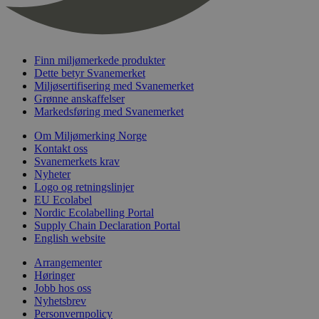
nelapi-last-visited-category
svanemerket.no
4 dager 4
timer
wordpress_test_cookie
Sesjon
Automattic
Inc.
svanemerket.no
Finn miljømerkede produkter
Dette betyr Svanemerket
Miljøsertifisering med Svanemerket
Grønne anskaffelser
_hjIncludedInPageviewSample
2 minutter
Hotjar Ltd
Markedsføring med Svanemerket
svanemerket.no
Om Miljømerking Norge
Kontakt oss
Svanemerkets krav
Nyheter
Logo og retningslinjer
EU Ecolabel
Nordic Ecolabelling Portal
Supply Chain Declaration Portal
English website
Provider
/
Navn
Utløpsdato
Beskrivelse
Arrangementer
Domene
Høringer
_gat_UA-
.svanemerket.no
54
Dette er en 
Provider
/
Jobb hos oss
Navn
Utløpsdato
Beskrivels
33776333-1
sekunder
informasjons
Domene
Nyhetsbrev
Google Analyt
Personvernpolicy
mønsterelem
_fbp
3 måneder
Brukt av F