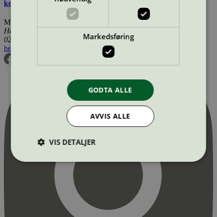
kosmetiske produkter
Miljømerking Norge
Henrik Ibsens gate 20
Markedsføring
0255 Oslo
hei@svanemerket.no
Tlf:
24 14 46 00
Org. nr: 971 279 362 MVA
GODTA ALLE
AVVIS ALLE
VIS DETALJER
Strengt nødvendig
Statistikk
Markedsføring
Strengt nødvendige informasjonskapsler tillater