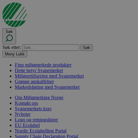
Søk
Søk etter:
Meny
Lukk
Finn miljømerkede produkter
Dette betyr Svanemerket
Miljøsertifisering med Svanemerket
Grønne anskaffelser
Markedsføring med Svanemerket
Om Miljømerking Norge
Kontakt oss
Svanemerkets krav
Nyheter
Logo og retningslinjer
EU Ecolabel
Nordic Ecolabelling Portal
Supply Chain Declaration Portal