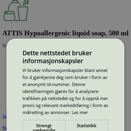
ATTIS Hypoallergenic liquid soap, 500 ml
Sist oppdatert
11 mar 2026
Dette nettstedet bruker
Strekkode (GTIN):
informasjonskapsler
5901474015321, 5901474029694
Vis alle GTIN
Vis færre GTIN
Vi bruker informasjonskapsler blant annet
Type:
Håndsåpe, flytende
Lisensnummer:
5090 0279
for å gjenkjenne deg som bruker i form av
et anonymt id-nummer. Denne
Miljømerke:
Svanemerket
Merkevare:
Origen
identifiseringen gjøres for å analysere
Lisensinnehaver:
Gold Drop Sp. z o.o.
trafikken på nettstedet og for å oppnå mer
Lisensinnehaver nettside:
http://www.golddrop.com.pl
presis og relevant markedsføring i form av
Tilgjengelig i:
Danmark, Utenfor Norden
målretting av annonser.
Les mer
Se også
Strengt
Statistikk
Svanemerkets krav til hudpleie, solkrem, såpe og andre
nødvendig