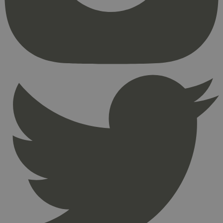
kjernefunksjoner på nettstedet, som
brukerinnlogging og kontoadministrasjon.
Nettstedet kan ikke brukes riktig uten strengt
nødvendige informasjonskapsler.
Provider
/
Navn
Utløpsdato
Domene
_hjAbsoluteSessionInProgress
29
Hotjar Ltd
minutter
.svanemerket.no
54
sekunder
_hjFirstSeen
29
Hotjar Ltd
minutter
.svanemerket.no
54
sekunder
pageviewCount
.svanemerket.no
Sesjon
nelapi-product-archive-filters
svanemerket.no
4 dager 4
timer