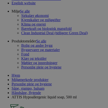
English website
Miljø
Se alle
Sirkulær økonomi
Kjemikalier og miljøgifter
Klima og energi
Bærekraft og biologisk mangfold
Clean Industrial Deal (tidligere Green Deal)
Produktområder
Se alle
Bolig og andre bygg
Byggevarer og materialer
Fond
Klær og tekstiler
Møbler og innredninger
Personlig pleie og hygiene
Hjem
Miljømerkede produkter
Personlig pleie og hygiene
Såpe, sjampo, balsam
Håndsåpe, flytende
ATTIS Hypoallergenic liquid soap, 500 ml