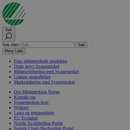
Søk
Søk etter:
Meny
Lukk
Finn miljømerkede produkter
Dette betyr Svanemerket
Miljøsertifisering med Svanemerket
Grønne anskaffelser
Markedsføring med Svanemerket
Om Miljømerking Norge
Kontakt oss
Svanemerkets krav
Nyheter
Logo og retningslinjer
EU Ecolabel
Nordic Ecolabelling Portal
Supply Chain Declaration Portal