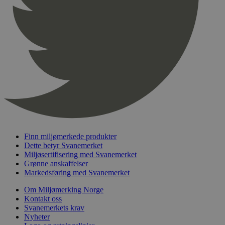
pageviewCount
.svanemerket.no
Sesjon
nelapi-product-archive-filters
svanemerket.no
4 dager 4
timer
nelapi-last-visited-category
svanemerket.no
4 dager 4
timer
wordpress_test_cookie
Sesjon
Automattic
Inc.
svanemerket.no
_hjIncludedInPageviewSample
2 minutter
Hotjar Ltd
svanemerket.no
Finn miljømerkede produkter
Dette betyr Svanemerket
Miljøsertifisering med Svanemerket
Grønne anskaffelser
Markedsføring med Svanemerket
Om Miljømerking Norge
Kontakt oss
Svanemerkets krav
Nyheter