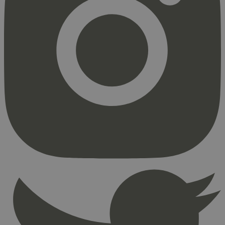
Strengt nødvendig
Statistikk
Markedsføring
Strengt nødvendige informasjonskapsler tillater
kjernefunksjoner på nettstedet, som
brukerinnlogging og kontoadministrasjon.
Nettstedet kan ikke brukes riktig uten strengt
nødvendige informasjonskapsler.
Provider
/
Navn
Utløpsdato
Domene
_hjAbsoluteSessionInProgress
29
Hotjar Ltd
minutter
.svanemerket.no
54
sekunder
_hjFirstSeen
29
Hotjar Ltd
minutter
.svanemerket.no
54
sekunder