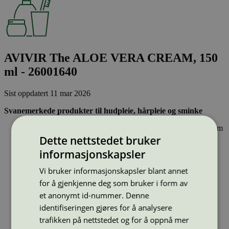
AVIVIR The ALOE VERA CREAM, 150
ml - 26001640
Sist oppdatert
11 mar 2026
Svanemerkede produkter til hudpleie, hårpleie og sminke
Inneholder ingen hormonforstyrrende stoffer, eller stoffer som
er klassifisert som allergifremkallende.
Dette nettstedet bruker
Lett nedbrytbare og strengt kontrollerte stoffer, noe som gir
informasjonskapsler
mindre forurensing av innsjøer, elver og hav.
Effektiv og resirkulerbar emballasje – sparer naturressurser
Vi bruker informasjonskapsler blant annet
for å gjenkjenne deg som bruker i form av
Strekkode (GTIN):
5709954046243
et anonymt id-nummer. Denne
Vis alle GTIN
Vis færre GTIN
identifiseringen gjøres for å analysere
Type:
Lotion og hudpleie
trafikken på nettstedet og for å oppnå mer
Lisensnummer:
5090 0002
(
5090 0094
)