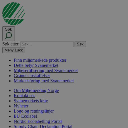
Søk
Søk etter:
Meny
Lukk
Finn miljømerkede produkter
Dette betyr Svanemerket
Miljøsertifisering med Svanemerket
Grønne anskaffelser
Markedsføring med Svanemerket
Om Miljømerking Norge
Kontakt oss
Svanemerkets krav
Nyheter
Logo og retningslinjer
EU Ecolabel
Nordic Ecolabelling Portal
Supply Chain Declaration Portal