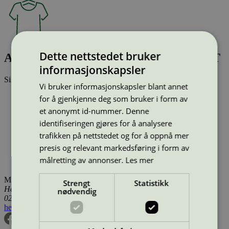
Dette nettstedet bruker
AWJADA NAIMA SS O-NECK T-SHIRT
informasjonskapsler
Sist oppdatert
17 des 2025
Vi bruker informasjonskapsler blant annet
Type:
Tekstilprodukt (EU Ecolabel)
for å gjenkjenne deg som bruker i form av
Lisensnummer:
DK/016/076
et anonymt id-nummer. Denne
Miljømerke:
EU Ecolabel
identifiseringen gjøres for å analysere
Merkevare:
Vero Moda Aware
Lisensinnehaver:
GMS Composite Knitting Ind. Ltd.
trafikken på nettstedet og for å oppnå mer
Lisensinnehaver nettside:
https://gmsbd.com/
presis og relevant markedsføring i form av
Tilgjengelig i:
Island, Norge, Sverige, Finland, Danmark,
målretting av annonser.
Les mer
Utenfor Norden
Miljømerking Norge
Strengt
Statistikk
Henrik Ibsens gate 20
nødvendig
0255 Oslo
hei@svanemerket.no
Tlf:
24 14 46 00
Org. nr: 971 279 362 MVA