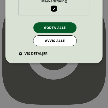
Markedsføring
GODTA ALLE
AVVIS ALLE
VIS DETALJER
Strengt nødvendig
Statistikk
Markedsføring
Strengt nødvendige informasjonskapsler tillater
kjernefunksjoner på nettstedet, som
brukerinnlogging og kontoadministrasjon.
Nettstedet kan ikke brukes riktig uten strengt
nødvendige informasjonskapsler.