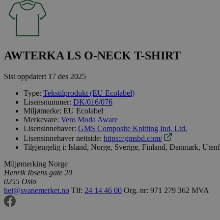
AWTERKA LS O-NECK T-SHIRT
Sist oppdatert
17 des 2025
Type:
Tekstilprodukt (EU Ecolabel)
Lisensnummer:
DK/016/076
Miljømerke:
EU Ecolabel
Merkevare:
Vero Moda Aware
Lisensinnehaver:
GMS Composite Knitting Ind. Ltd.
Lisensinnehaver nettside:
https://gmsbd.com/
Tilgjengelig i:
Island, Norge, Sverige, Finland, Danmark, Uten
Miljømerking Norge
Henrik Ibsens gate 20
0255 Oslo
hei@svanemerket.no
Tlf:
24 14 46 00
Org. nr: 971 279 362 MVA