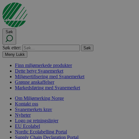
Søk
Søk etter:
Meny
Lukk
Finn miljømerkede produkter
Dette betyr Svanemerket
Miljøsertifisering med Svanemerket
Grønne anskaffelser
Markedsføring med Svanemerket
Om Miljømerking Norge
Kontakt oss
Svanemerkets krav
Nyheter
Logo og retningslinjer
EU Ecolabel
Nordic Ecolabelling Portal
Supply Chain Declaration Portal