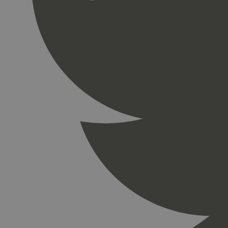
_gid
_ga_PHYYHD0E0G