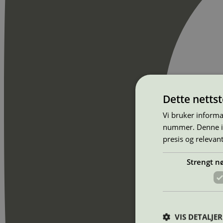
Dette netts
Vi bruker informa
nummer. Denne ide
presis og relevan
Strengt n
VIS DETALJER