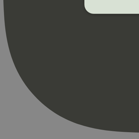
Strengt nødvendige i
Nettstedet kan ikke b
Navn
_hjAbsoluteSession
_hjFirstSeen
pageviewCount
nelapi-product-archi
nelapi-last-visited-