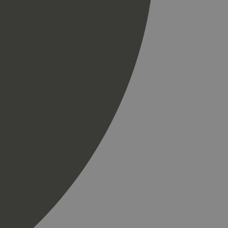
r som en
spørsel på et
og kampanjedata for
ics. Den lagrer og
ukes til å telle og