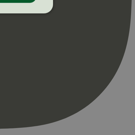
ontoadministrasjon.
re begynnelsen på
er. Den inneholder
re begynnelsen på
er. Den inneholder