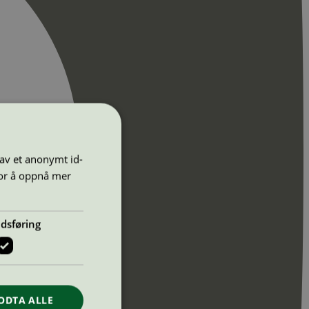
 av et anonymt id-
for å oppnå mer
dsføring
ODTA ALLE