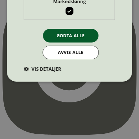
Markedsføring
GODTA ALLE
AVVIS ALLE
VIS DETALJER
Strengt nødvendig
Statistikk
Markedsføring
Strengt nødvendige informasjonskapsler tillater
kjernefunksjoner på nettstedet, som
brukerinnlogging og kontoadministrasjon.
Nettstedet kan ikke brukes riktig uten strengt
nødvendige informasjonskapsler.