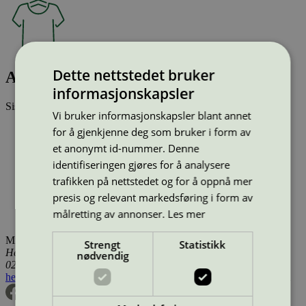
Dette nettstedet bruker
AWVEGA V-NECK TANK TOP
informasjonskapsler
Sist oppdatert
17 des 2025
Vi bruker informasjonskapsler blant annet
Type:
Tekstilprodukt (EU Ecolabel)
for å gjenkjenne deg som bruker i form av
Lisensnummer:
DK/016/076
et anonymt id-nummer. Denne
Miljømerke:
EU Ecolabel
identifiseringen gjøres for å analysere
Merkevare:
Vero Moda Aware
Lisensinnehaver:
GMS Composite Knitting Ind. Ltd.
trafikken på nettstedet og for å oppnå mer
Lisensinnehaver nettside:
https://gmsbd.com/
presis og relevant markedsføring i form av
Tilgjengelig i:
Island, Norge, Sverige, Finland, Danmark,
målretting av annonser.
Les mer
Utenfor Norden
Miljømerking Norge
Strengt
Statistikk
Henrik Ibsens gate 20
nødvendig
0255 Oslo
hei@svanemerket.no
Tlf:
24 14 46 00
Org. nr: 971 279 362 MVA