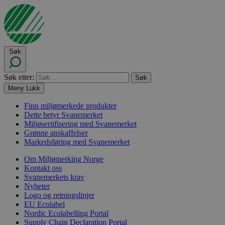
Søk
Søk etter:
Meny
Lukk
Finn miljømerkede produkter
Dette betyr Svanemerket
Miljøsertifisering med Svanemerket
Grønne anskaffelser
Markedsføring med Svanemerket
Om Miljømerking Norge
Kontakt oss
Svanemerkets krav
Nyheter
Logo og retningslinjer
EU Ecolabel
Nordic Ecolabelling Portal
Supply Chain Declaration Portal