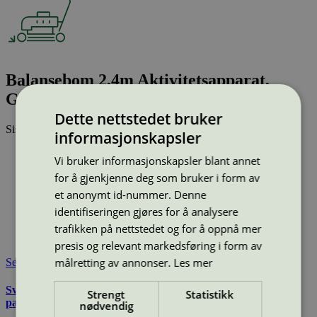
Balansebom 2,4m Aktivitetsapparat,
Grå/sort, 16-101-285
Dette nettstedet bruker
Sist oppdatert
25 jun 2026
informasjonskapsler
Type:
Lekeapparat
Vi bruker informasjonskapsler blant annet
Lisensnummer:
2073 0010
for å gjenkjenne deg som bruker i form av
Miljømerke:
Svanemerket
et anonymt id-nummer. Denne
Merkevare:
Søve
identifiseringen gjøres for å analysere
Lisensinnehaver:
Søve AS
Lisensinnehaver nettside:
https://sove.no/
trafikken på nettstedet og for å oppnå mer
Tilgjengelig i:
Norge, Sverige, Danmark
presis og relevant markedsføring i form av
målretting av annonser.
Les mer
Se også
Svanemerkets krav til utemøbler, apparater til lekeplass, og
Strengt
Statistikk
parkutstyr
nødvendig