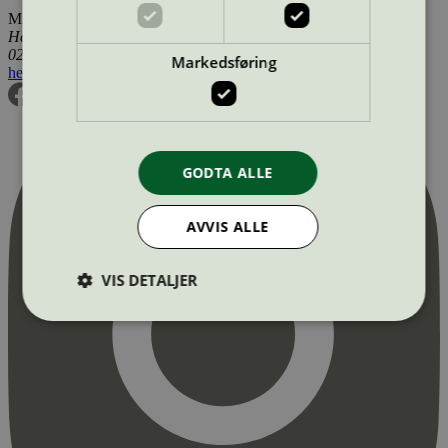
Miljømerking Norge
Henrik Ibsens gate 20
0255 Oslo
Markedsføring
hei@svanemerket.no
Tlf:
24 14 46 00
Org. nr: 971 279 362 MVA
GODTA ALLE
AVVIS ALLE
VIS DETALJER
Strengt nødvendig
Statistikk
Markedsføring
Strengt nødvendige informasjonskapsler tillater
kjernefunksjoner på nettstedet, som