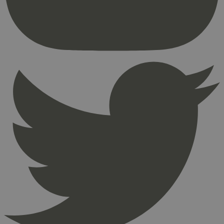
brukerinnlogging og kontoadministrasjon.
Nettstedet kan ikke brukes riktig uten strengt
nødvendige informasjonskapsler.
Provider
/
Navn
Utløpsdato
Domene
_hjAbsoluteSessionInProgress
29
Hotjar Ltd
minutter
.svanemerket.no
54
sekunder
_hjFirstSeen
29
Hotjar Ltd
minutter
.svanemerket.no
54
sekunder
pageviewCount
.svanemerket.no
Sesjon
nelapi-product-archive-filters
svanemerket.no
4 dager 4
timer
nelapi-last-visited-category
svanemerket.no
4 dager 4