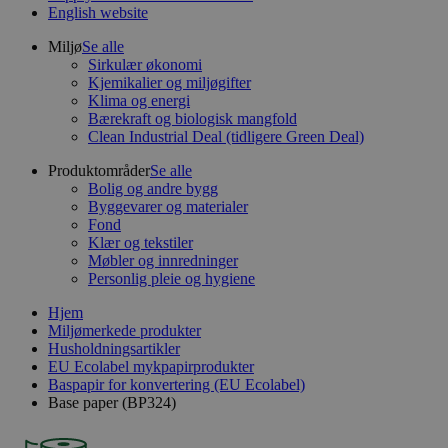
English website
Miljø
Se alle
Sirkulær økonomi
Kjemikalier og miljøgifter
Klima og energi
Bærekraft og biologisk mangfold
Clean Industrial Deal (tidligere Green Deal)
Produktområder
Se alle
Bolig og andre bygg
Byggevarer og materialer
Fond
Klær og tekstiler
Møbler og innredninger
Personlig pleie og hygiene
Hjem
Miljømerkede produkter
Husholdningsartikler
EU Ecolabel mykpapirprodukter
Baspapir for konvertering (EU Ecolabel)
Base paper (BP324)