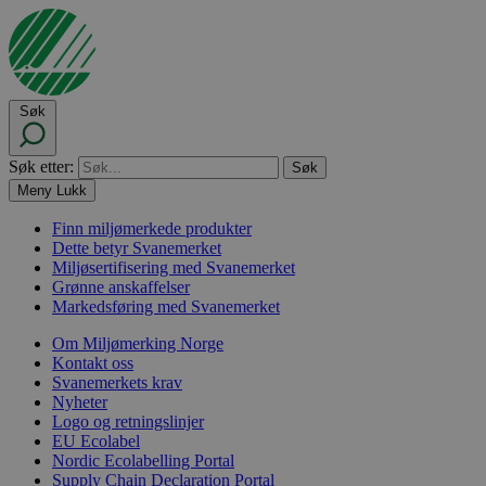
Søk
Søk etter:
Meny
Lukk
Finn miljømerkede produkter
Dette betyr Svanemerket
Miljøsertifisering med Svanemerket
Grønne anskaffelser
Markedsføring med Svanemerket
Om Miljømerking Norge
Kontakt oss
Svanemerkets krav
Nyheter
Logo og retningslinjer
EU Ecolabel
Nordic Ecolabelling Portal
Supply Chain Declaration Portal