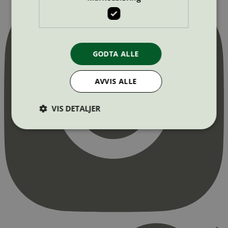
GODTA ALLE
AVVIS ALLE
VIS DETALJER
Strengt nødvendig
Statistikk
Markedsføring
Strengt nødvendige informasjonskapsler tillater
kjernefunksjoner på nettstedet, som
brukerinnlogging og kontoadministrasjon.
Nettstedet kan ikke brukes riktig uten strengt
nødvendige informasjonskapsler.