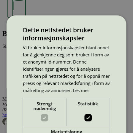
Dette nettstedet bruker
Base paper (BP324)
informasjonskapsler
Sist oppdatert
20 des 2024
Vi bruker informasjonskapsler blant annet
for å gjenkjenne deg som bruker i form av
Type:
Baspapir for konvertering (EU Ecolabel)
et anonymt id-nummer. Denne
Lisensnummer:
SE/004/002
Miljømerke:
EU Ecolabel
identifiseringen gjøres for å analysere
Lisensinnehaver:
Metsä Tissue AB - Katrinefors bruk
trafikken på nettstedet og for å oppnå mer
Lisensinnehaver nettside:
https://www.metsatissue.com
presis og relevant markedsføring i form av
Tilgjengelig i:
Island, Norge, Sverige, Finland, Danmark,
Utenfor Norden
målretting av annonser.
Les mer
Miljømerking Norge
Strengt
Statistikk
Henrik Ibsens gate 20
nødvendig
0255 Oslo
hei@svanemerket.no
Tlf:
24 14 46 00
Org. nr: 971 279 362 MVA
Markedsføring