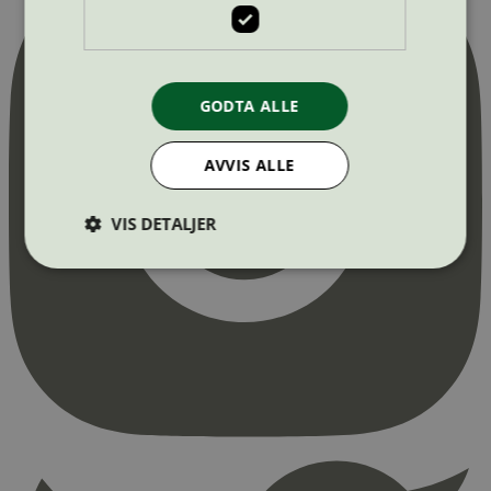
GODTA ALLE
AVVIS ALLE
VIS DETALJER
Strengt nødvendig
Statistikk
Markedsføring
Strengt nødvendige informasjonskapsler tillater
kjernefunksjoner på nettstedet, som
brukerinnlogging og kontoadministrasjon.
Nettstedet kan ikke brukes riktig uten strengt
nødvendige informasjonskapsler.
Provider
/