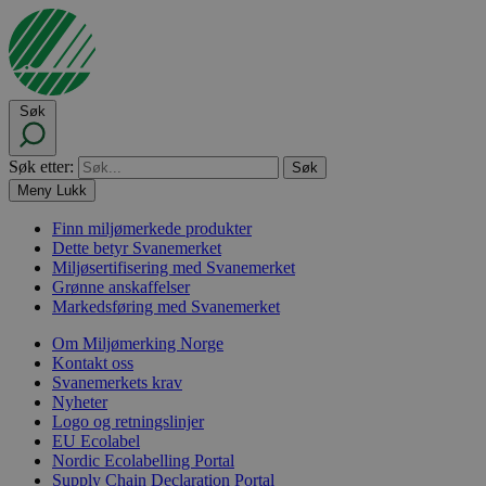
Søk
Søk etter:
Meny
Lukk
Finn miljømerkede produkter
Dette betyr Svanemerket
Miljøsertifisering med Svanemerket
Grønne anskaffelser
Markedsføring med Svanemerket
Om Miljømerking Norge
Kontakt oss
Svanemerkets krav
Nyheter
Logo og retningslinjer
EU Ecolabel
Nordic Ecolabelling Portal
Supply Chain Declaration Portal