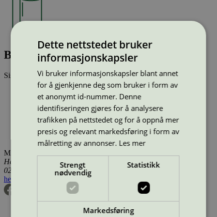
Dette nettstedet bruker
Base Paper KB 1530-001 ECOL
informasjonskapsler
Vi bruker informasjonskapsler blant annet
Sist oppdatert
20 des 2024
for å gjenkjenne deg som bruker i form av
Type:
Baspapir for konvertering (EU Ecolabel)
et anonymt id-nummer. Denne
Lisensnummer:
SE/004/006
identifiseringen gjøres for å analysere
Miljømerke:
EU Ecolabel
Lisensinnehaver:
Sofidel Sweden AB
trafikken på nettstedet og for å oppnå mer
Lisensinnehaver nettside:
http://www.sofidel.com
presis og relevant markedsføring i form av
Tilgjengelig i:
Island, Norge, Sverige, Finland, Danmark
målretting av annonser.
Les mer
Miljømerking Norge
Henrik Ibsens gate 20
Strengt
Statistikk
0255 Oslo
nødvendig
hei@svanemerket.no
Tlf:
24 14 46 00
Org. nr: 971 279 362 MVA
Markedsføring