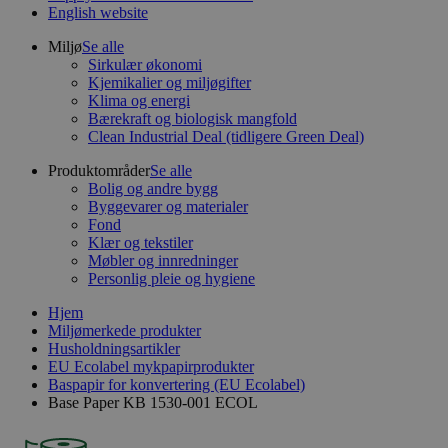
English website
Miljø
Se alle
Sirkulær økonomi
Kjemikalier og miljøgifter
Klima og energi
Bærekraft og biologisk mangfold
Clean Industrial Deal (tidligere Green Deal)
Produktområder
Se alle
Bolig og andre bygg
Byggevarer og materialer
Fond
Klær og tekstiler
Møbler og innredninger
Personlig pleie og hygiene
Hjem
Miljømerkede produkter
Husholdningsartikler
EU Ecolabel mykpapirprodukter
Baspapir for konvertering (EU Ecolabel)
Base Paper KB 1530-001 ECOL