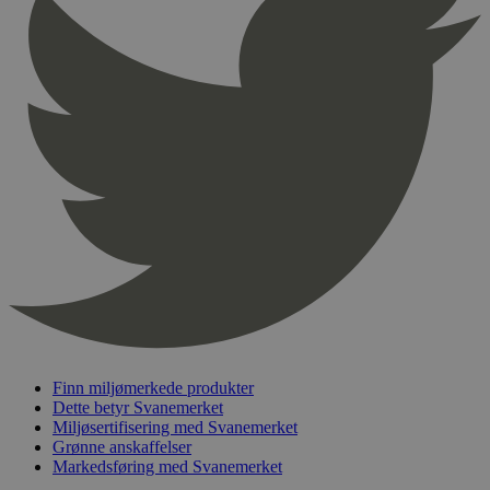
Navn
Utløpsdato
Domene
_hjAbsoluteSessionInProgress
29
Hotjar Ltd
minutter
.svanemerket.no
54
sekunder
_hjFirstSeen
29
Hotjar Ltd
minutter
.svanemerket.no
54
sekunder
pageviewCount
.svanemerket.no
Sesjon
nelapi-product-archive-filters
svanemerket.no
4 dager 4
timer
Finn miljømerkede produkter
nelapi-last-visited-category
svanemerket.no
4 dager 4
Dette betyr Svanemerket
timer
Miljøsertifisering med Svanemerket
Grønne anskaffelser
wordpress_test_cookie
Sesjon
Automattic
Markedsføring med Svanemerket
Inc.
svanemerket.no