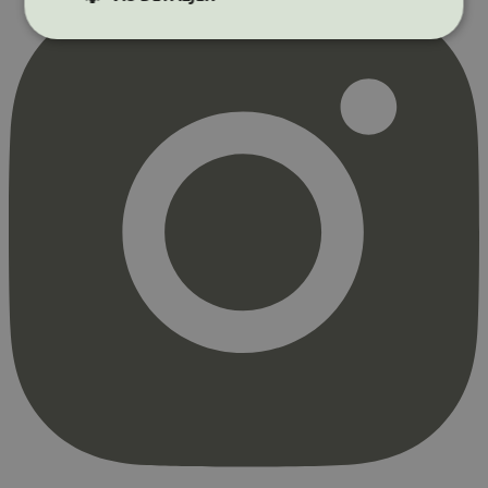
Strengt nødvendig
Statistikk
Markedsføring
Strengt nødvendige informasjonskapsler tillater
kjernefunksjoner på nettstedet, som
brukerinnlogging og kontoadministrasjon.
Nettstedet kan ikke brukes riktig uten strengt
nødvendige informasjonskapsler.
Provider
/
Navn
Utløpsdato
Domene
_hjAbsoluteSessionInProgress
29
Hotjar Ltd
minutter
.svanemerket.no
54
sekunder
_hjFirstSeen
29
Hotjar Ltd
minutter
.svanemerket.no
54