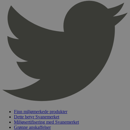
sekunder
pageviewCount
.svanemerket.no
Sesjon
nelapi-product-archive-filters
svanemerket.no
4 dager 4
timer
nelapi-last-visited-category
svanemerket.no
4 dager 4
timer
wordpress_test_cookie
Sesjon
Automattic
Inc.
svanemerket.no
_hjIncludedInPageviewSample
2 minutter
Hotjar Ltd
svanemerket.no
Finn miljømerkede produkter
Dette betyr Svanemerket
Miljøsertifisering med Svanemerket
Grønne anskaffelser