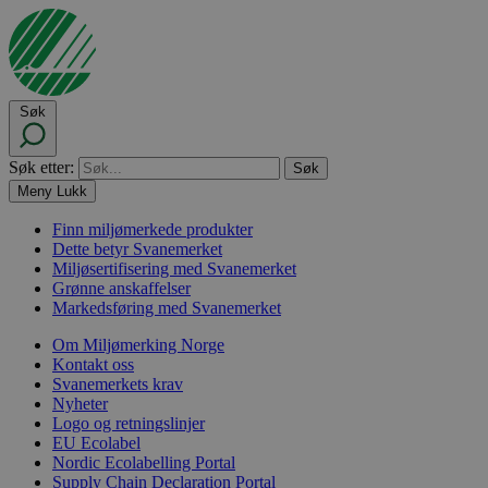
Søk
Søk etter:
Meny
Lukk
Finn miljømerkede produkter
Dette betyr Svanemerket
Miljøsertifisering med Svanemerket
Grønne anskaffelser
Markedsføring med Svanemerket
Om Miljømerking Norge
Kontakt oss
Svanemerkets krav
Nyheter
Logo og retningslinjer
EU Ecolabel
Nordic Ecolabelling Portal
Supply Chain Declaration Portal