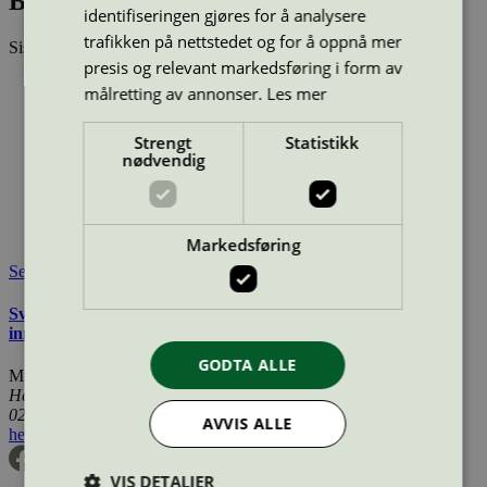
Bäddmadrass Contract HA 5 Grey
identifiseringen gjøres for å analysere
trafikken på nettstedet og for å oppnå mer
Sist oppdatert
12 mar 2026
presis og relevant markedsføring i form av
Type:
Overmadrass
målretting av annonser.
Les mer
Lisensnummer:
3031 0050
Miljømerke:
Svanemerket
Strengt
Statistikk
Merkevare:
Hilding
nødvendig
Lisensinnehaver:
Hilding Anders Sweden AB
Lisensinnehaver nettside:
http://www.hildinganders.com/markets/sweden/sv/
Tilgjengelig i:
Norge, Sverige
Markedsføring
Se også
Svanemerkets krav til møbler, madrasser, kjøkken, og andre
innredninger
GODTA ALLE
Miljømerking Norge
Henrik Ibsens gate 20
0255 Oslo
AVVIS ALLE
hei@svanemerket.no
Tlf:
24 14 46 00
Org. nr: 971 279 362 MVA
VIS DETALJER