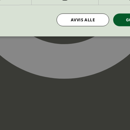
AVVIS ALLE
G
Strengt nødvendig
Statistikk
Markedsføring
nformasjonskapsler tillater kjernefunksjoner på nettstedet, som brukerinnlogging og k
rukes riktig uten strengt nødvendige informasjonskapsler.
Provider
/
Utløpsdato
Beskrivelse
Domene
InProgress
29
Cookien er satt slik at Hotjar kan spo
Hotjar Ltd
minutter
brukerens reise for et totalt antall økt
.svanemerket.no
54
ingen identifiserbar informasjon.
sekunder
29
Cookien er satt slik at Hotjar kan spo
Hotjar Ltd
minutter
brukerens reise for et totalt antall økt
.svanemerket.no
54
ingen identifiserbar informasjon.
sekunder
.svanemerket.no
Sesjon