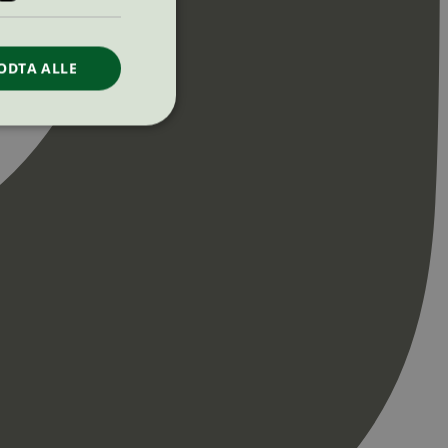
ODTA ALLE
ontoadministrasjon.
re begynnelsen på
er. Den inneholder
re begynnelsen på
er. Den inneholder