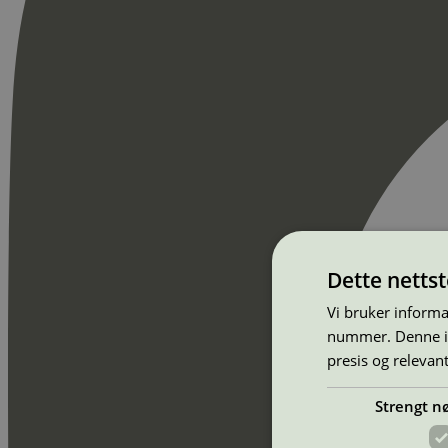
Dette netts
Vi bruker informa
nummer. Denne ide
presis og relevan
Strengt n