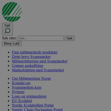
Søk
Søk etter:
Meny
Lukk
Finn miljømerkede produkter
Dette betyr Svanemerket
Miljøsertifisering med Svanemerket
Grønne anskaffelser
Markedsføring med Svanemerket
Om Miljømerking Norge
Kontakt oss
Svanemerkets krav
Nyheter
Logo og retningslinjer
EU Ecolabel
Nordic Ecolabelling Portal
Supply Chain Declaration Portal