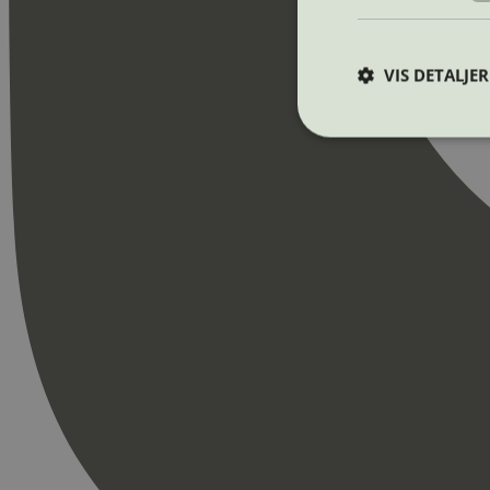
VIS DETALJER
Strengt nødvendige i
Nettstedet kan ikke b
Navn
_hjAbsoluteSession
_hjFirstSeen
pageviewCount