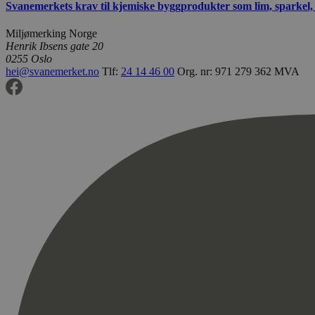
Svanemerkets krav til kjemiske byggprodukter som lim, sparkel,
Miljømerking Norge
Henrik Ibsens gate 20
0255 Oslo
hei@svanemerket.no
Tlf:
24 14 46 00
Org. nr: 971 279 362 MVA