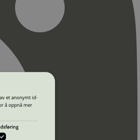
 av et anonymt id-
for å oppnå mer
dsføring