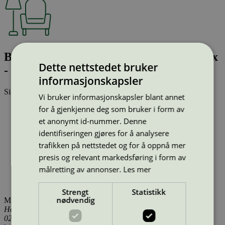
Bella Coffee - Ø45 X H39 Dark Bordeaux
Dette nettstedet bruker
- WB lacqured oak
informasjonskapsler
Sist oppdatert
14 jan 2026
Vi bruker informasjonskapsler blant annet
for å gjenkjenne deg som bruker i form av
Type:
Bord (EU Ecolabel)
Lisensnummer:
DK/049/002
et anonymt id-nummer. Denne
Miljømerke:
EU Ecolabel
identifiseringen gjøres for å analysere
Merkevare:
HAY
trafikken på nettstedet og for å oppnå mer
Merkevare nettside:
https://hay.dk/
Lisensinnehaver:
Kvist Industries A/S
presis og relevant markedsføring i form av
Lisensinnehaver nettside:
https://www.kvist.com
målretting av annonser.
Les mer
Tilgjengelig i:
Island, Norge, Sverige, Finland, Danmark,
Utenfor Norden
Strengt
Statistikk
nødvendig
Miljømerking Norge
Henrik Ibsens gate 20
0255 Oslo