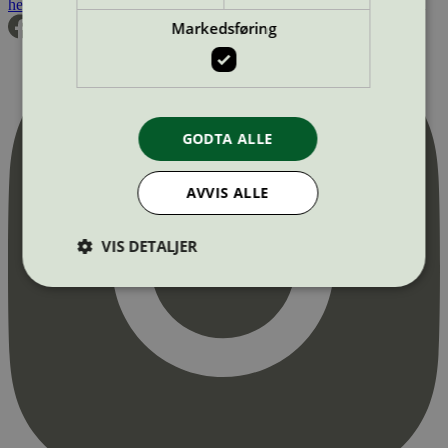
hei@svanemerket.no
Tlf:
24 14 46 00
Org. nr: 971 279 362 MVA
Markedsføring
GODTA ALLE
AVVIS ALLE
VIS DETALJER
Strengt nødvendig
Statistikk
Markedsføring
Strengt nødvendige informasjonskapsler tillater
kjernefunksjoner på nettstedet, som
brukerinnlogging og kontoadministrasjon.
Nettstedet kan ikke brukes riktig uten strengt