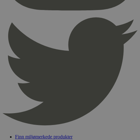
nødvendige informasjonskapsler.
Provider
/
Navn
Utløpsdato
Domene
_hjAbsoluteSessionInProgress
29
Hotjar Ltd
minutter
.svanemerket.no
54
sekunder
_hjFirstSeen
29
Hotjar Ltd
minutter
.svanemerket.no
54
sekunder
pageviewCount
.svanemerket.no
Sesjon
nelapi-product-archive-filters
svanemerket.no
4 dager 4
timer
nelapi-last-visited-category
svanemerket.no
4 dager 4
timer
Finn miljømerkede produkter