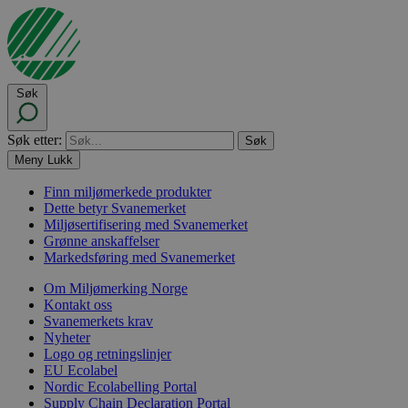
Søk
Søk etter:
Meny
Lukk
Finn miljømerkede produkter
Dette betyr Svanemerket
Miljøsertifisering med Svanemerket
Grønne anskaffelser
Markedsføring med Svanemerket
Om Miljømerking Norge
Kontakt oss
Svanemerkets krav
Nyheter
Logo og retningslinjer
EU Ecolabel
Nordic Ecolabelling Portal
Supply Chain Declaration Portal