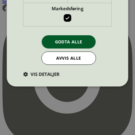
hei@svanemerket.no
Tlf:
24 14 46 00
Org. nr: 971 279 362 MVA
Markedsføring
GODTA ALLE
AVVIS ALLE
VIS DETALJER
Strengt nødvendig
Statistikk
Markedsføring
Strengt nødvendige informasjonskapsler tillater
kjernefunksjoner på nettstedet, som
brukerinnlogging og kontoadministrasjon.
Nettstedet kan ikke brukes riktig uten strengt