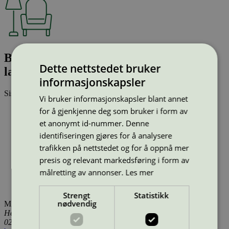
Bella Coffee - Ø45 X H39 Oak - WB
Dette nettstedet bruker
lacquered
informasjonskapsler
Sist oppdatert
14 jan 2026
Vi bruker informasjonskapsler blant annet
for å gjenkjenne deg som bruker i form av
Type:
Bord (EU Ecolabel)
Lisensnummer:
DK/049/002
et anonymt id-nummer. Denne
Miljømerke:
EU Ecolabel
identifiseringen gjøres for å analysere
Merkevare:
HAY
trafikken på nettstedet og for å oppnå mer
Merkevare nettside:
https://hay.dk/
Lisensinnehaver:
Kvist Industries A/S
presis og relevant markedsføring i form av
Lisensinnehaver nettside:
https://www.kvist.com
målretting av annonser.
Les mer
Tilgjengelig i:
Island, Norge, Sverige, Finland, Danmark,
Utenfor Norden
Strengt
Statistikk
nødvendig
Miljømerking Norge
Henrik Ibsens gate 20
0255 Oslo