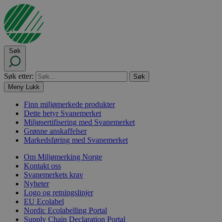
Søk
Søk etter:
Meny
Lukk
Finn miljømerkede produkter
Dette betyr Svanemerket
Miljøsertifisering med Svanemerket
Grønne anskaffelser
Markedsføring med Svanemerket
Om Miljømerking Norge
Kontakt oss
Svanemerkets krav
Nyheter
Logo og retningslinjer
EU Ecolabel
Nordic Ecolabelling Portal
Supply Chain Declaration Portal