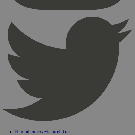
nødvendige informasjonskapsler.
Provider
/
Navn
Utløpsdato
Domene
_hjAbsoluteSessionInProgress
29
Hotjar Ltd
minutter
.svanemerket.no
54
sekunder
_hjFirstSeen
29
Hotjar Ltd
minutter
.svanemerket.no
54
sekunder
pageviewCount
.svanemerket.no
Sesjon
nelapi-product-archive-filters
svanemerket.no
4 dager 4
timer
nelapi-last-visited-category
svanemerket.no
4 dager 4
timer
Finn miljømerkede produkter