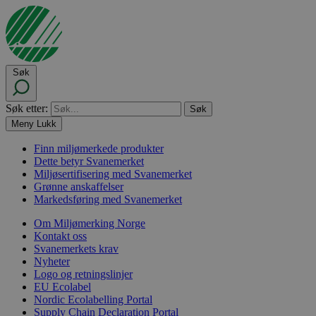
Søk
Søk etter:
Meny
Lukk
Finn miljømerkede produkter
Dette betyr Svanemerket
Miljøsertifisering med Svanemerket
Grønne anskaffelser
Markedsføring med Svanemerket
Om Miljømerking Norge
Kontakt oss
Svanemerkets krav
Nyheter
Logo og retningslinjer
EU Ecolabel
Nordic Ecolabelling Portal
Supply Chain Declaration Portal