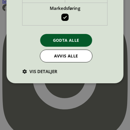
hei@svanemerket.no
Tlf:
24 14 46 00
Org. nr: 971 279 362 MVA
Markedsføring
GODTA ALLE
AVVIS ALLE
VIS DETALJER
Strengt nødvendig
Statistikk
Markedsføring
Strengt nødvendige informasjonskapsler tillater
kjernefunksjoner på nettstedet, som
brukerinnlogging og kontoadministrasjon.
Nettstedet kan ikke brukes riktig uten strengt