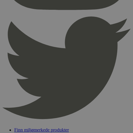
nødvendige informasjonskapsler.
Provider
/
Navn
Utløpsdato
Domene
_hjAbsoluteSessionInProgress
29
Hotjar Ltd
minutter
.svanemerket.no
54
sekunder
_hjFirstSeen
29
Hotjar Ltd
minutter
.svanemerket.no
54
sekunder
pageviewCount
.svanemerket.no
Sesjon
nelapi-product-archive-filters
svanemerket.no
4 dager 4
timer
nelapi-last-visited-category
svanemerket.no
4 dager 4
timer
Finn miljømerkede produkter