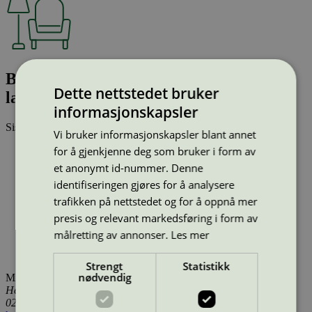
Bella Coffee - Ø60 X H32 Oak - WB
Dette nettstedet bruker
lacquered
informasjonskapsler
Sist oppdatert
14 jan 2026
Vi bruker informasjonskapsler blant annet
for å gjenkjenne deg som bruker i form av
Type:
Bord (EU Ecolabel)
Lisensnummer:
DK/049/002
et anonymt id-nummer. Denne
Miljømerke:
EU Ecolabel
identifiseringen gjøres for å analysere
Merkevare:
HAY
trafikken på nettstedet og for å oppnå mer
Merkevare nettside:
https://hay.dk/
Lisensinnehaver:
Kvist Industries A/S
presis og relevant markedsføring i form av
Lisensinnehaver nettside:
https://www.kvist.com
målretting av annonser.
Les mer
Tilgjengelig i:
Island, Norge, Sverige, Finland, Danmark,
Utenfor Norden
Strengt
Statistikk
nødvendig
Miljømerking Norge
Henrik Ibsens gate 20
0255 Oslo