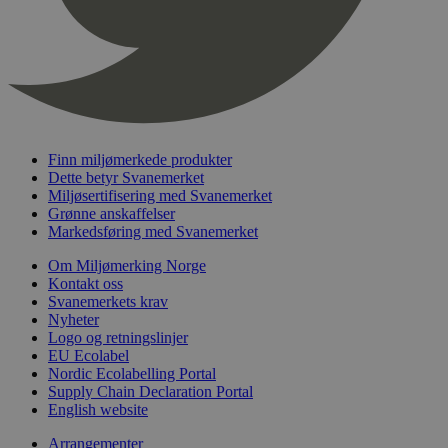
nelapi-product-archive-filters
svanemerket.no
4 dager 4
timer
nelapi-last-visited-category
svanemerket.no
4 dager 4
timer
wordpress_test_cookie
Sesjon
Automattic
Inc.
svanemerket.no
Finn miljømerkede produkter
Dette betyr Svanemerket
_hjIncludedInPageviewSample
2 minutter
Hotjar Ltd
Miljøsertifisering med Svanemerket
svanemerket.no
Grønne anskaffelser
Markedsføring med Svanemerket
Om Miljømerking Norge
Kontakt oss
Svanemerkets krav
Nyheter
Logo og retningslinjer
EU Ecolabel
Nordic Ecolabelling Portal
Supply Chain Declaration Portal
Provider
/
Navn
Utløpsdato
Beskrivelse
Domene
English website
_gat_UA-
.svanemerket.no
54
Dette er en 
Provider
/
Arrangementer