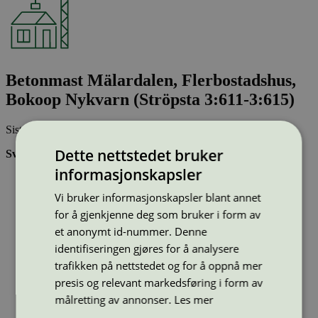
Betonmast Mälardalen, Flerbostadshus,
Bokoop Nykvarn (Ströpsta 3:611-3:615)
Sist oppdatert
23 apr 2026
Dette nettstedet bruker
Svanemerkede bygninger (boliger, skoler, barnehager)
informasjonskapsler
Er godt isolert og trenger lite energi – et svært viktig
klimatiltak
Vi bruker informasjonskapsler blant annet
Gir deg godt inneklima pga streng kontroll med materialene
for å gjenkjenne deg som bruker i form av
og god ventilasjon
Sikrer deg en seriøs boligleverandør
et anonymt id-nummer. Denne
identifiseringen gjøres for å analysere
trafikken på nettstedet og for å oppnå mer
Type:
To-firemannsbolig
Lisensnummer:
3089 0196
presis og relevant markedsføring i form av
målretting av annonser.
Les mer
Miljømerke:
Svanemerket
Lisensinnehaver:
AF Bygg Öst