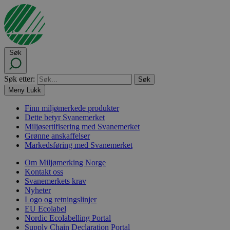
Søk
Søk etter:
Meny
Lukk
Finn miljømerkede produkter
Dette betyr Svanemerket
Miljøsertifisering med Svanemerket
Grønne anskaffelser
Markedsføring med Svanemerket
Om Miljømerking Norge
Kontakt oss
Svanemerkets krav
Nyheter
Logo og retningslinjer
EU Ecolabel
Nordic Ecolabelling Portal
Supply Chain Declaration Portal