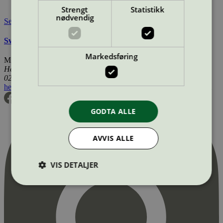
Tilgjengelig i:
Sverige
Strengt
Statistikk
nødvendig
Se også
Svanemerkets krav til bygg
Markedsføring
Miljømerking Norge
Henrik Ibsens gate 20
0255 Oslo
hei@svanemerket.no
Tlf:
24 14 46 00
Org. nr: 971 279 362 MVA
GODTA ALLE
AVVIS ALLE
VIS DETALJER
Strengt nødvendig
Statistikk
Markedsføring