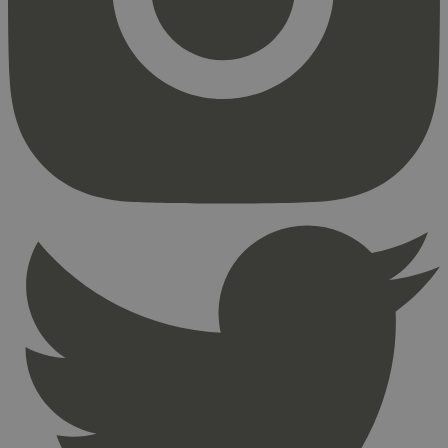
Strengt nødvendige informasjonskapsler tillater
kjernefunksjoner på nettstedet, som
brukerinnlogging og kontoadministrasjon.
Nettstedet kan ikke brukes riktig uten strengt
nødvendige informasjonskapsler.
Provider
/
Navn
Utløpsdato
Domene
_hjAbsoluteSessionInProgress
29
Hotjar Ltd
minutter
.svanemerket.no
54
sekunder
_hjFirstSeen
29
Hotjar Ltd
minutter
.svanemerket.no
54
sekunder
pageviewCount
.svanemerket.no
Sesjon