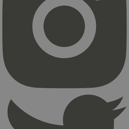
Strengt nødvendig
Statistikk
Markedsføring
Strengt nødvendige informasjonskapsler tillater
kjernefunksjoner på nettstedet, som
brukerinnlogging og kontoadministrasjon.
Nettstedet kan ikke brukes riktig uten strengt
nødvendige informasjonskapsler.
Provider
/
Navn
Utløpsdato
Domene
_hjAbsoluteSessionInProgress
29
Hotjar Ltd
minutter
.svanemerket.no
54
sekunder
_hjFirstSeen
29
Hotjar Ltd
minutter
.svanemerket.no
54
sekunder