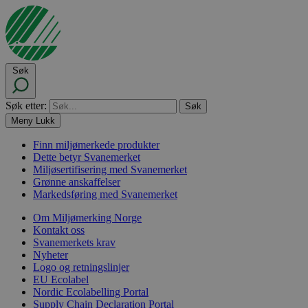
Søk
Søk etter:
Meny
Lukk
Finn miljømerkede produkter
Dette betyr Svanemerket
Miljøsertifisering med Svanemerket
Grønne anskaffelser
Markedsføring med Svanemerket
Om Miljømerking Norge
Kontakt oss
Svanemerkets krav
Nyheter
Logo og retningslinjer
EU Ecolabel
Nordic Ecolabelling Portal
Supply Chain Declaration Portal