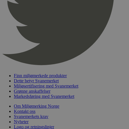
pageviewCount
.svanemerket.no
Sesjon
nelapi-product-archive-filters
svanemerket.no
4 dager 4
timer
nelapi-last-visited-category
svanemerket.no
4 dager 4
timer
wordpress_test_cookie
Sesjon
Automattic
Inc.
svanemerket.no
_hjIncludedInPageviewSample
2 minutter
Hotjar Ltd
svanemerket.no
Finn miljømerkede produkter
Dette betyr Svanemerket
Miljøsertifisering med Svanemerket
Grønne anskaffelser
Markedsføring med Svanemerket
Om Miljømerking Norge
Kontakt oss
Svanemerkets krav
Nyheter
Logo og retningslinjer
Provider
/