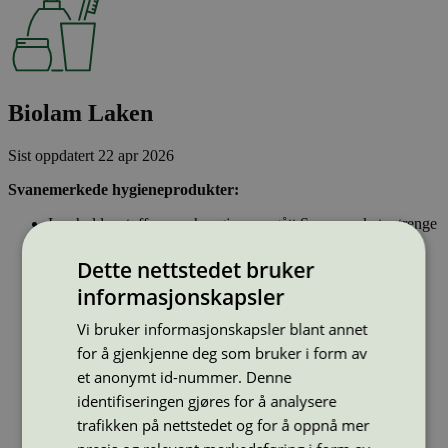
Biolam Laken
Sist oppdatert
22 apr 2026
Svanemerkede hygieneprodukter:
Inneholder stoffer som har gjennomgått Svanemerkets strenge
kjemikaliekontroll, som tar hensyn til både helse og miljø.
Parfyme eller andre duftstoffer er ikke tillatt.
Dette nettstedet bruker
Inkontinensprodukter kan inneholde lukthemmende stoffer.
informasjonskapsler
Dersom hygieneproduktet inneholder bomull, skal denne
være økologisk og ikke klorbleket. Bomullspinner kan ikke
Vi bruker informasjonskapsler blant annet
ha pinner av plast.
for å gjenkjenne deg som bruker i form av
et anonymt id-nummer. Denne
Type:
Beskyttelseslaken
identifiseringen gjøres for å analysere
Lisensnummer:
3023 0034
trafikken på nettstedet og for å oppnå mer
Miljømerke:
Svanemerket
Merkevare:
Cellcomb AB