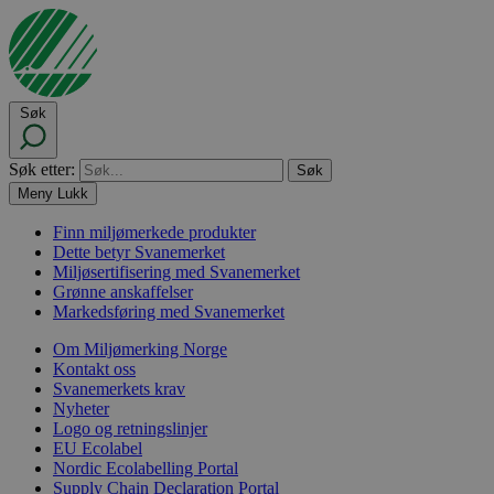
Søk
Søk etter:
Meny
Lukk
Finn miljømerkede produkter
Dette betyr Svanemerket
Miljøsertifisering med Svanemerket
Grønne anskaffelser
Markedsføring med Svanemerket
Om Miljømerking Norge
Kontakt oss
Svanemerkets krav
Nyheter
Logo og retningslinjer
EU Ecolabel
Nordic Ecolabelling Portal
Supply Chain Declaration Portal