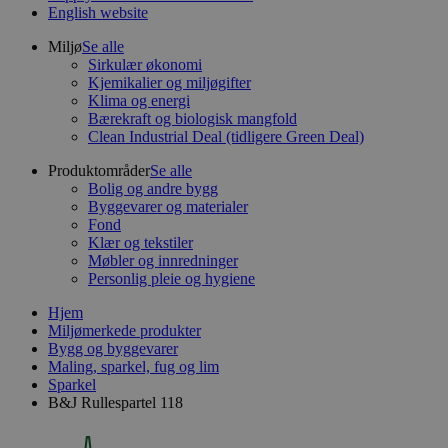
English website
Miljø
Se alle
Sirkulær økonomi
Kjemikalier og miljøgifter
Klima og energi
Bærekraft og biologisk mangfold
Clean Industrial Deal (tidligere Green Deal)
Produktområder
Se alle
Bolig og andre bygg
Byggevarer og materialer
Fond
Klær og tekstiler
Møbler og innredninger
Personlig pleie og hygiene
Hjem
Miljømerkede produkter
Bygg og byggevarer
Maling, sparkel, fug og lim
Sparkel
B&J Rullespartel 118