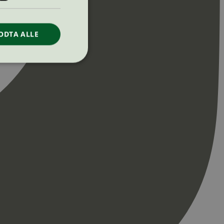
ODTA ALLE
ontoadministrasjon.
re begynnelsen på
er. Den inneholder
re begynnelsen på
er. Den inneholder