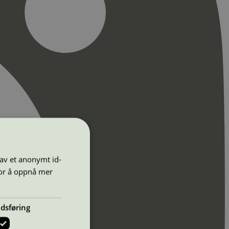
 av et anonymt id-
for å oppnå mer
dsføring