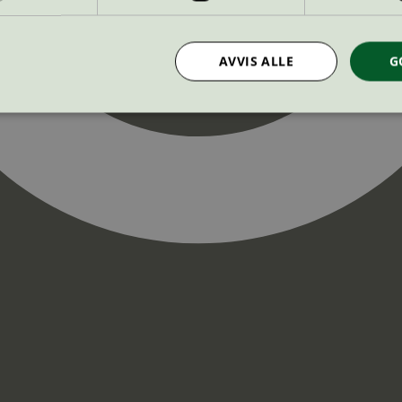
AVVIS ALLE
G
Strengt nødvendig
Statistikk
Markedsføring
nformasjonskapsler tillater kjernefunksjoner på nettstedet, som brukerinnlogging og k
rukes riktig uten strengt nødvendige informasjonskapsler.
Provider
/
Utløpsdato
Beskrivelse
Domene
InProgress
29
Cookien er satt slik at Hotjar kan spo
Hotjar Ltd
minutter
brukerens reise for et totalt antall økt
.svanemerket.no
54
ingen identifiserbar informasjon.
sekunder
29
Cookien er satt slik at Hotjar kan spo
Hotjar Ltd
minutter
brukerens reise for et totalt antall økt
.svanemerket.no
54
ingen identifiserbar informasjon.
sekunder
.svanemerket.no
Sesjon