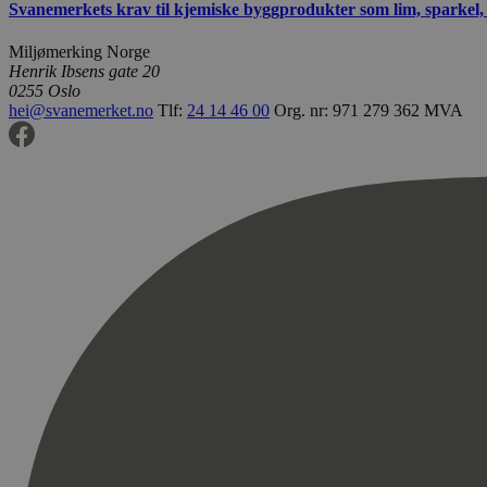
Svanemerkets krav til kjemiske byggprodukter som lim, sparkel,
Miljømerking Norge
Henrik Ibsens gate 20
0255 Oslo
hei@svanemerket.no
Tlf:
24 14 46 00
Org. nr: 971 279 362 MVA