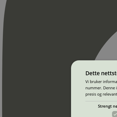
Dette netts
Vi bruker informa
nummer. Denne ide
presis og relevan
Strengt n