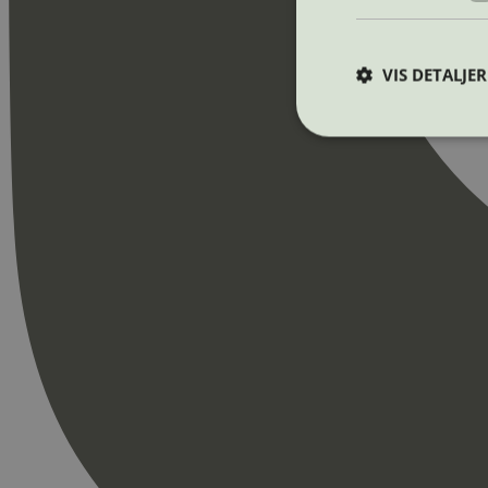
VIS DETALJER
Strengt nødvendige i
Nettstedet kan ikke b
Navn
_hjAbsoluteSession
_hjFirstSeen
pageviewCount