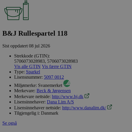
B&J Rullespartel 118
Sist oppdatert
08 jul 2026
Strekkode (GTIN):
5706073028983, 5706073028983
Vis alle GTIN
Vis færre GTIN
Type:
Sparkel
Lisensnummer:
5097 0012
Miljømerke:
Svanemerket
Merkevare:
Beck & Jørgensen
Merkevare nettside:
http://www.bj.dk
Lisensinnehaver:
Dana Lim A/S
Lisensinnehaver nettside:
http://www.danalim.dk/
Tilgjengelig i:
Danmark
Se også