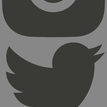
Strengt nødvendige informasjonskapsler tillater
kjernefunksjoner på nettstedet, som
brukerinnlogging og kontoadministrasjon.
Nettstedet kan ikke brukes riktig uten strengt
nødvendige informasjonskapsler.
Provider
/
Navn
Utløpsdato
Domene
_hjAbsoluteSessionInProgress
29
Hotjar Ltd
minutter
.svanemerket.no
54
sekunder
_hjFirstSeen
29
Hotjar Ltd
minutter
.svanemerket.no
54
sekunder
pageviewCount
.svanemerket.no
Sesjon
nelapi-product-archive-filters
svanemerket.no
4 dager 4
timer