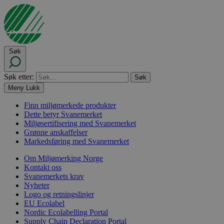
Søk
Søk etter:
Meny
Lukk
Finn miljømerkede produkter
Dette betyr Svanemerket
Miljøsertifisering med Svanemerket
Grønne anskaffelser
Markedsføring med Svanemerket
Om Miljømerking Norge
Kontakt oss
Svanemerkets krav
Nyheter
Logo og retningslinjer
EU Ecolabel
Nordic Ecolabelling Portal
Supply Chain Declaration Portal