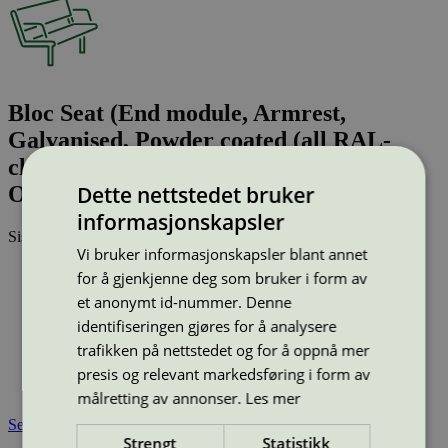
Bloc Seat (End module, Armrest,
Galvanised, Powder coated (all RAL-
classic colours), Nordic Pine, Oiled oak,
Dette nettstedet bruker
Oiled ash, Kebony, Accoya)
informasjonskapsler
Sist oppdatert
25 jun 2026
Vi bruker informasjonskapsler blant annet
Type:
Utesofa
for å gjenkjenne deg som bruker i form av
Lisensnummer:
2073 0007
et anonymt id-nummer. Denne
Miljømerke:
Svanemerket
identifiseringen gjøres for å analysere
Merkevare:
Vestre
trafikken på nettstedet og for å oppnå mer
Lisensinnehaver:
Vestre AS
presis og relevant markedsføring i form av
Lisensinnehaver nettside:
http://www.vestre.com
Tilgjengelig i:
Island, Norge, Sverige, Finland, Danmark
målretting av annonser.
Les mer
Se også
Strengt
Statistikk