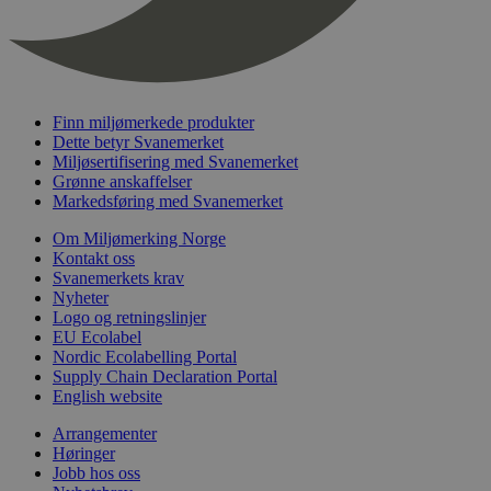
nelapi-last-visited-category
svanemerket.no
4 dager 4
timer
wordpress_test_cookie
Sesjon
Automattic
Inc.
svanemerket.no
Finn miljømerkede produkter
Dette betyr Svanemerket
Miljøsertifisering med Svanemerket
_hjIncludedInPageviewSample
2 minutter
Grønne anskaffelser
Hotjar Ltd
svanemerket.no
Markedsføring med Svanemerket
Om Miljømerking Norge
Kontakt oss
Svanemerkets krav
Nyheter
Logo og retningslinjer
EU Ecolabel
Nordic Ecolabelling Portal
Supply Chain Declaration Portal
English website
Provider
/
Navn
Utløpsdato
Beskrivelse
Domene
Arrangementer
Høringer
_gat_UA-
.svanemerket.no
54
Dette er en 
Provider
/
Navn
Utløpsdato
Beskrivels
33776333-1
sekunder
informasjons
Jobb hos oss
Domene
Google Analyt