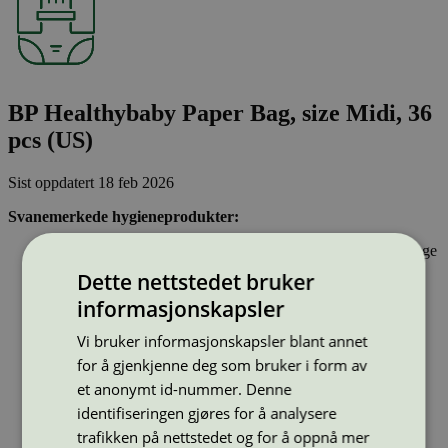
BP Healthybaby Paper Bag, size Midi, 36
pcs (US)
Sist oppdatert
18 feb 2026
Svanemerkede hygieneprodukter:
Inneholder stoffer som har gjennomgått Svanemerkets strenge
kjemikaliekontroll, som tar hensyn til både helse og miljø.
Dette nettstedet bruker
Parfyme eller andre duftstoffer er ikke tillatt.
informasjonskapsler
Inkontinensprodukter kan inneholde lukthemmende stoffer.
Dersom hygieneproduktet inneholder bomull, skal denne
Vi bruker informasjonskapsler blant annet
være økologisk og ikke klorbleket. Bomullspinner kan ikke
ha pinner av plast.
for å gjenkjenne deg som bruker i form av
et anonymt id-nummer. Denne
Strekkode (GTIN):
identifiseringen gjøres for å analysere
850030017062
trafikken på nettstedet og for å oppnå mer
Vis alle GTIN
Vis færre GTIN