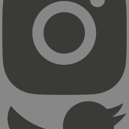
Strengt nødvendig
Statistikk
Markedsføring
Strengt nødvendige informasjonskapsler tillater
kjernefunksjoner på nettstedet, som
brukerinnlogging og kontoadministrasjon.
Nettstedet kan ikke brukes riktig uten strengt
nødvendige informasjonskapsler.
Provider
/
Navn
Utløpsdato
Domene
_hjAbsoluteSessionInProgress
29
Hotjar Ltd
minutter
.svanemerket.no
54
sekunder
_hjFirstSeen
29
Hotjar Ltd
minutter
.svanemerket.no
54
sekunder