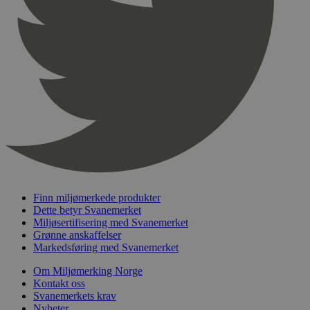
pageviewCount
.svanemerket.no
Sesjon
nelapi-product-archive-filters
svanemerket.no
4 dager 4
timer
nelapi-last-visited-category
svanemerket.no
4 dager 4
timer
wordpress_test_cookie
Sesjon
Automattic
Inc.
svanemerket.no
_hjIncludedInPageviewSample
2 minutter
Hotjar Ltd
svanemerket.no
Finn miljømerkede produkter
Dette betyr Svanemerket
Miljøsertifisering med Svanemerket
Grønne anskaffelser
Markedsføring med Svanemerket
Om Miljømerking Norge
Kontakt oss
Svanemerkets krav
Nyheter