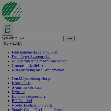
Søk
Søk etter:
Meny
Lukk
Finn miljømerkede produkter
Dette betyr Svanemerket
Miljøsertifisering med Svanemerket
Grønne anskaffelser
Markedsføring med Svanemerket
Om Miljømerking Norge
Kontakt oss
Svanemerkets krav
Nyheter
Logo og retningslinjer
EU Ecolabel
Nordic Ecolabelling Portal
Supply Chain Declaration Portal