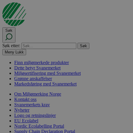
Søk
Søk etter:
Meny
Lukk
Finn miljømerkede produkter
Dette betyr Svanemerket
Miljøsertifisering med Svanemerket
Grønne anskaffelser
Markedsføring med Svanemerket
Om Miljømerking Norge
Kontakt oss
Svanemerkets krav
Nyheter
Logo og retningslinjer
EU Ecolabel
Nordic Ecolabelling Portal
Supply Chain Declaration Portal