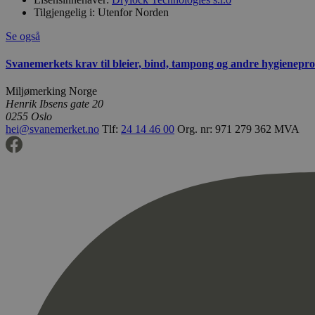
Tilgjengelig i:
Utenfor Norden
Se også
Svanemerkets krav til bleier, bind, tampong og andre hygienepr
Miljømerking Norge
Henrik Ibsens gate 20
0255 Oslo
hei@svanemerket.no
Tlf:
24 14 46 00
Org. nr: 971 279 362 MVA