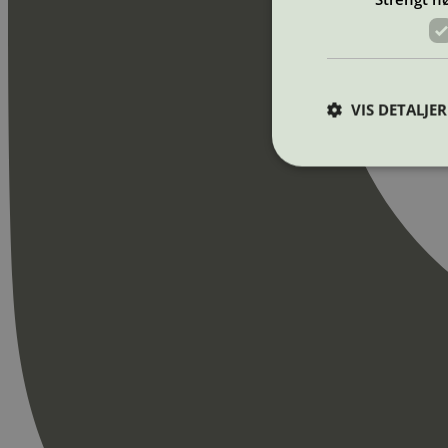
VIS DETALJER
Strengt nødvendige i
Nettstedet kan ikke b
Navn
_hjAbsoluteSession
_hjFirstSeen