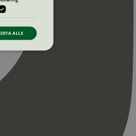
ODTA ALLE
ontoadministrasjon.
re begynnelsen på
er. Den inneholder
re begynnelsen på
er. Den inneholder