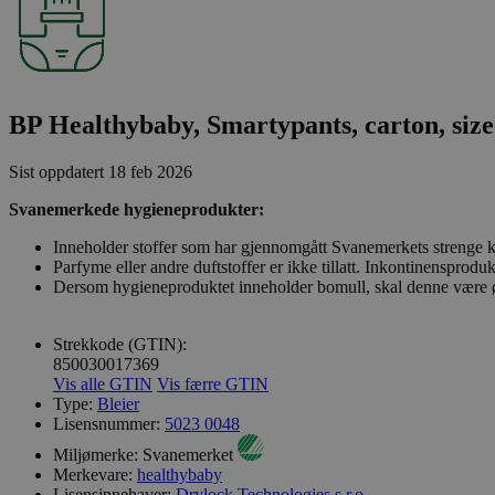
BP Healthybaby, Smartypants, carton, size 
Sist oppdatert
18 feb 2026
Svanemerkede hygieneprodukter:
Inneholder stoffer som har gjennomgått Svanemerkets strenge kj
Parfyme eller andre duftstoffer er ikke tillatt. Inkontinenspro
Dersom hygieneproduktet inneholder bomull, skal denne være øk
Strekkode (GTIN):
850030017369
Vis alle GTIN
Vis færre GTIN
Type:
Bleier
Lisensnummer:
5023 0048
Miljømerke:
Svanemerket
Merkevare:
healthybaby
Lisensinnehaver:
Drylock Technologies s.r.o