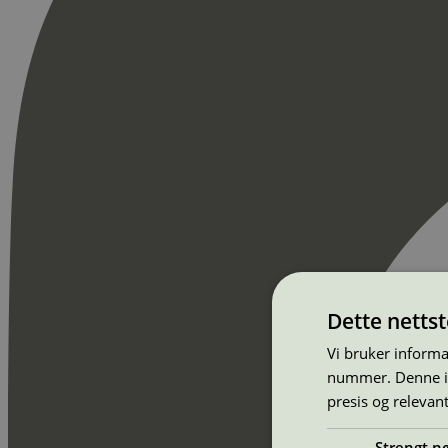
Dette netts
Vi bruker informa
nummer. Denne ide
presis og relevan
Strengt n