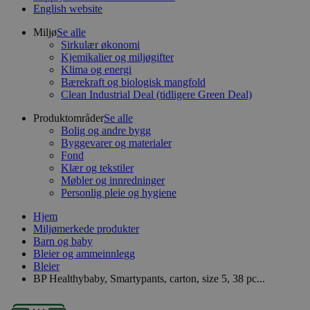
English website
Miljø
Se alle
Sirkulær økonomi
Kjemikalier og miljøgifter
Klima og energi
Bærekraft og biologisk mangfold
Clean Industrial Deal (tidligere Green Deal)
Produktområder
Se alle
Bolig og andre bygg
Byggevarer og materialer
Fond
Klær og tekstiler
Møbler og innredninger
Personlig pleie og hygiene
Hjem
Miljømerkede produkter
Barn og baby
Bleier og ammeinnlegg
Bleier
BP Healthybaby, Smartypants, carton, size 5, 38 pc...