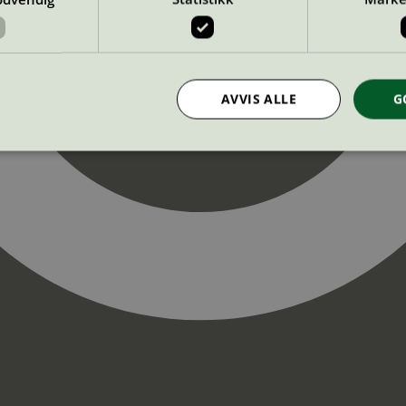
AVVIS ALLE
G
Strengt nødvendig
Statistikk
Markedsføring
nformasjonskapsler tillater kjernefunksjoner på nettstedet, som brukerinnlogging og k
rukes riktig uten strengt nødvendige informasjonskapsler.
Provider
/
Utløpsdato
Beskrivelse
Domene
InProgress
29
Cookien er satt slik at Hotjar kan spo
Hotjar Ltd
minutter
brukerens reise for et totalt antall økt
.svanemerket.no
54
ingen identifiserbar informasjon.
sekunder
29
Cookien er satt slik at Hotjar kan spo
Hotjar Ltd
minutter
brukerens reise for et totalt antall økt
.svanemerket.no
54
ingen identifiserbar informasjon.