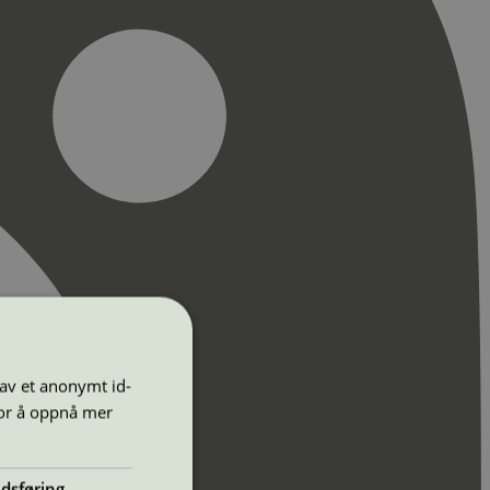
 av et anonymt id-
for å oppnå mer
dsføring