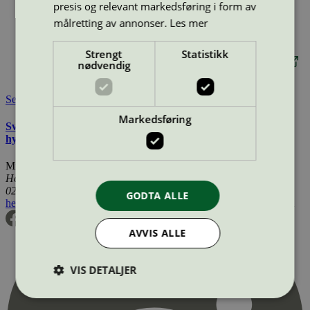
Lisensnummer:
5023 0078
presis og relevant markedsføring i form av
målretting av annonser.
Les mer
Miljømerke:
Svanemerket
Merkevare:
Rainbow
Lisensinnehaver:
Drylock Technologies S.L.
Strengt
Statistikk
Lisensinnehaver nettside:
https://drylocktechnologies.com
nødvendig
Tilgjengelig i:
Finland
Se også
Markedsføring
Svanemerkets krav til bleier, bind, tampong og andre
hygieneprodukter
Miljømerking Norge
Henrik Ibsens gate 20
0255 Oslo
GODTA ALLE
hei@svanemerket.no
Tlf:
24 14 46 00
Org. nr: 971 279 362 MVA
AVVIS ALLE
VIS DETALJER