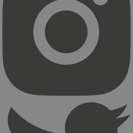
Strengt nødvendig
Statistikk
Markedsføring
Strengt nødvendige informasjonskapsler tillater
kjernefunksjoner på nettstedet, som
brukerinnlogging og kontoadministrasjon.
Nettstedet kan ikke brukes riktig uten strengt
nødvendige informasjonskapsler.
Provider
/
Navn
Utløpsdato
Domene
_hjAbsoluteSessionInProgress
29
Hotjar Ltd
minutter
.svanemerket.no
54
sekunder
_hjFirstSeen
29
Hotjar Ltd
minutter
.svanemerket.no
54
sekunder