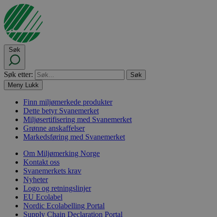
Søk
Søk etter:
Meny
Lukk
Finn miljømerkede produkter
Dette betyr Svanemerket
Miljøsertifisering med Svanemerket
Grønne anskaffelser
Markedsføring med Svanemerket
Om Miljømerking Norge
Kontakt oss
Svanemerkets krav
Nyheter
Logo og retningslinjer
EU Ecolabel
Nordic Ecolabelling Portal
Supply Chain Declaration Portal