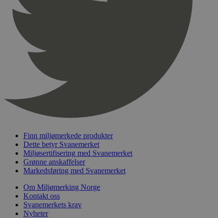
pageviewCount
.svanemerket.no
Sesjon
nelapi-product-archive-filters
svanemerket.no
4 dager 4
timer
nelapi-last-visited-category
svanemerket.no
4 dager 4
timer
wordpress_test_cookie
Sesjon
Automattic
Inc.
svanemerket.no
_hjIncludedInPageviewSample
2 minutter
Hotjar Ltd
svanemerket.no
Finn miljømerkede produkter
Dette betyr Svanemerket
Miljøsertifisering med Svanemerket
Grønne anskaffelser
Markedsføring med Svanemerket
Om Miljømerking Norge
Kontakt oss
Svanemerkets krav
Nyheter