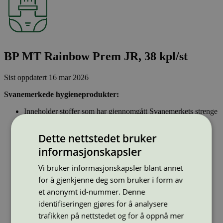
BP MT Rainbow Prem JR, 38 kpl/st
Sist oppdatert
16 mar 2026
Svanemerkede hygieneprodukter:
Inneholder stoffer som har gjennomgått Svanemerkets strenge
kjemikaliekontroll, som tar hensyn til både helse og miljø.
Parfyme eller andre duftstoffer er ikke tillatt.
Dette nettstedet bruker
Inkontinensprodukter kan inneholde lukthemmende stoffer.
Dersom hygieneproduktet inneholder bomull, skal denne
informasjonskapsler
være økologisk og ikke klorbleket. Bomullspinner kan ikke
ha pinner av plast.
Vi bruker informasjonskapsler blant annet
for å gjenkjenne deg som bruker i form av
Strekkode (GTIN):
et anonymt id-nummer. Denne
7340011490760
identifiseringen gjøres for å analysere
Vis alle GTIN
Vis færre GTIN
trafikken på nettstedet og for å oppnå mer
Type:
Bleier