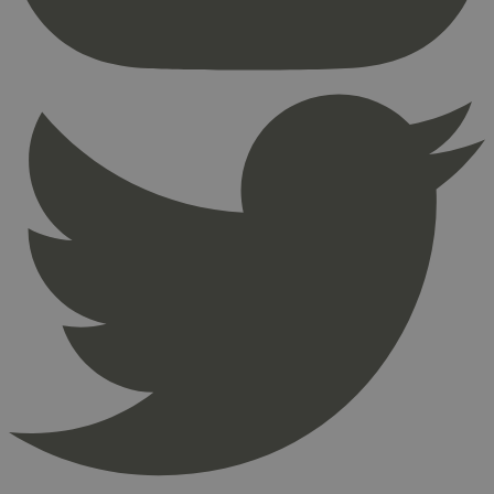
Nettstedet kan ikke brukes riktig uten strengt
nødvendige informasjonskapsler.
Provider
/
Navn
Utløpsdato
Domene
_hjAbsoluteSessionInProgress
29
Hotjar Ltd
minutter
.svanemerket.no
54
sekunder
_hjFirstSeen
29
Hotjar Ltd
minutter
.svanemerket.no
54
sekunder
pageviewCount
.svanemerket.no
Sesjon
nelapi-product-archive-filters
svanemerket.no
4 dager 4
timer
nelapi-last-visited-category
svanemerket.no
4 dager 4
timer