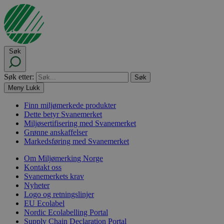
Søk
Søk etter:
Meny
Lukk
Finn miljømerkede produkter
Dette betyr Svanemerket
Miljøsertifisering med Svanemerket
Grønne anskaffelser
Markedsføring med Svanemerket
Om Miljømerking Norge
Kontakt oss
Svanemerkets krav
Nyheter
Logo og retningslinjer
EU Ecolabel
Nordic Ecolabelling Portal
Supply Chain Declaration Portal