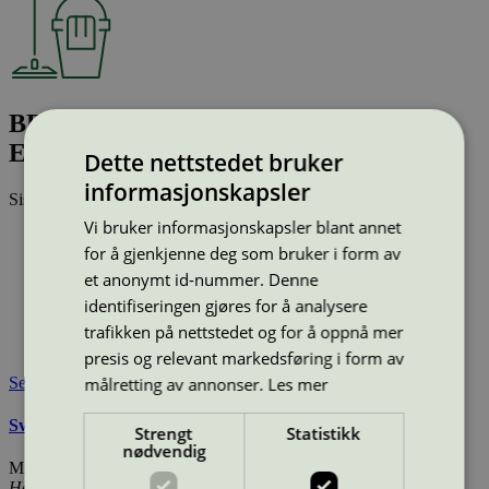
BRILLANTANTE LAVASTOVIGLIE
ECOLABEL, 10 kg
Dette nettstedet bruker
informasjonskapsler
Sist oppdatert
23 jan 2026
Vi bruker informasjonskapsler blant annet
Type:
Glansemidler til profesjonelt bruk
for å gjenkjenne deg som bruker i form av
Lisensnummer:
3080 0098
et anonymt id-nummer. Denne
Miljømerke:
Svanemerket
identifiseringen gjøres for å analysere
Merkevare:
Klareco
Lisensinnehaver:
KLARECO S.r.l.
trafikken på nettstedet og for å oppnå mer
Tilgjengelig i:
Utenfor Norden
presis og relevant markedsføring i form av
målretting av annonser.
Les mer
Se også
Svanemerkets krav til maskinoppvask for profesjonell bruk
Strengt
Statistikk
nødvendig
Miljømerking Norge
Henrik Ibsens gate 20