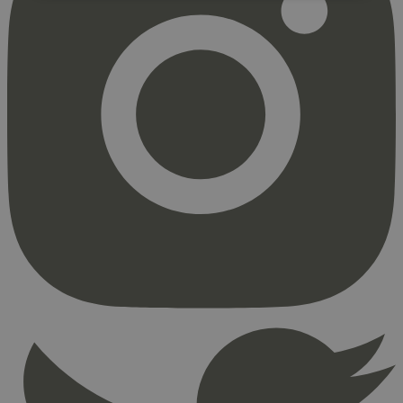
Strengt nødvendig
Statistikk
Markedsføring
Strengt nødvendige informasjonskapsler tillater
kjernefunksjoner på nettstedet, som
brukerinnlogging og kontoadministrasjon.
Nettstedet kan ikke brukes riktig uten strengt
nødvendige informasjonskapsler.
Provider
/
Navn
Utløpsdato
Domene
_hjAbsoluteSessionInProgress
29
Hotjar Ltd
minutter
.svanemerket.no
54
sekunder
_hjFirstSeen
29
Hotjar Ltd
minutter
.svanemerket.no
54
sekunder