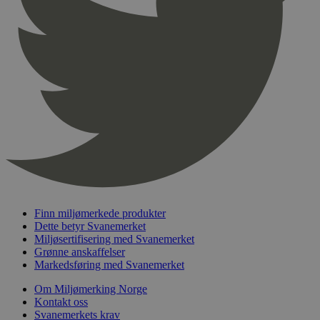
pageviewCount
.svanemerket.no
Sesjon
nelapi-product-archive-filters
svanemerket.no
4 dager 4
timer
nelapi-last-visited-category
svanemerket.no
4 dager 4
timer
wordpress_test_cookie
Sesjon
Automattic
Inc.
svanemerket.no
_hjIncludedInPageviewSample
2 minutter
Hotjar Ltd
svanemerket.no
Finn miljømerkede produkter
Dette betyr Svanemerket
Miljøsertifisering med Svanemerket
Grønne anskaffelser
Markedsføring med Svanemerket
Om Miljømerking Norge
Kontakt oss
Svanemerkets krav