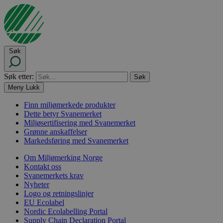
Søk
Søk etter:
Meny
Lukk
Finn miljømerkede produkter
Dette betyr Svanemerket
Miljøsertifisering med Svanemerket
Grønne anskaffelser
Markedsføring med Svanemerket
Om Miljømerking Norge
Kontakt oss
Svanemerkets krav
Nyheter
Logo og retningslinjer
EU Ecolabel
Nordic Ecolabelling Portal
Supply Chain Declaration Portal