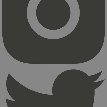
Markedsføring
Strengt nødvendige informasjonskapsler tillater
kjernefunksjoner på nettstedet, som
brukerinnlogging og kontoadministrasjon.
Nettstedet kan ikke brukes riktig uten strengt
nødvendige informasjonskapsler.
Provider
/
Navn
Utløpsdato
Domene
_hjAbsoluteSessionInProgress
29
Hotjar Ltd
minutter
.svanemerket.no
54
sekunder
_hjFirstSeen
29
Hotjar Ltd
minutter
.svanemerket.no
54
sekunder