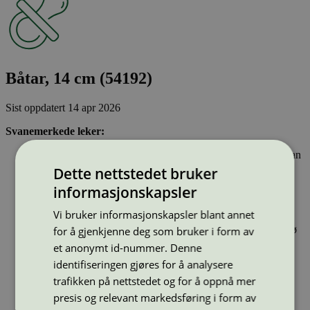
Båtar, 14 cm (54192)
Sist oppdatert
14 apr 2026
Svanemerkede leker:
Oppfyller mange og strenge krav til hvilke kjemikalier de kan
være laget av. For eksempel inneholder svanemerkede leker
Dette nettstedet bruker
ikke stoffer som er klassifisert som kreftfremkallende eller
informasjonskapsler
som kan skade evnen til å få barn. Tungmetaller, parfyme,
nanopartikler, ftalater og bisfenol A, B, F, S og AF er ikke
Vi bruker informasjonskapsler blant annet
tillatt.
Er produsert i tråd med ILO-konvensjonene om arbeidsmiljø
for å gjenkjenne deg som bruker i form av
et anonymt id-nummer. Denne
identifiseringen gjøres for å analysere
Type:
Leke
Lisensnummer:
3095 0008
trafikken på nettstedet og for å oppnå mer
presis og relevant markedsføring i form av
Miljømerke:
Svanemerket
Merkevare:
NYBY