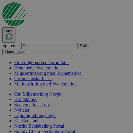
Søk
Søk etter:
Meny
Lukk
Finn miljømerkede produkter
Dette betyr Svanemerket
Miljøsertifisering med Svanemerket
Grønne anskaffelser
Markedsføring med Svanemerket
Om Miljømerking Norge
Kontakt oss
Svanemerkets krav
Nyheter
Logo og retningslinjer
EU Ecolabel
Nordic Ecolabelling Portal
Supply Chain Declaration Portal