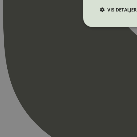
VIS DETALJER
Strengt nødvendige i
Nettstedet kan ikke b
Navn
_hjAbsoluteSession
_hjFirstSeen
pageviewCount
nelapi-product-archi