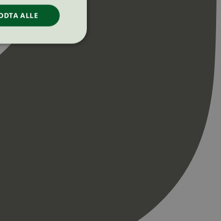
ODTA ALLE
ontoadministrasjon.
re begynnelsen på
er. Den inneholder
re begynnelsen på
er. Den inneholder