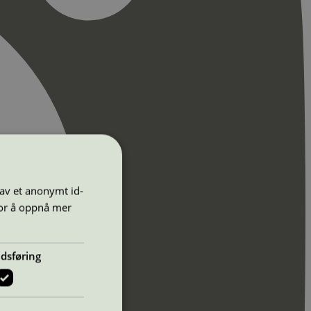
 av et anonymt id-
for å oppnå mer
dsføring