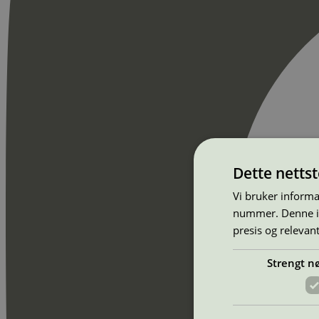
Dette netts
Vi bruker informa
nummer. Denne ide
presis og relevan
Strengt n