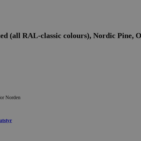
d (all RAL-classic colours), Nordic Pine, O
for Norden
utstyr