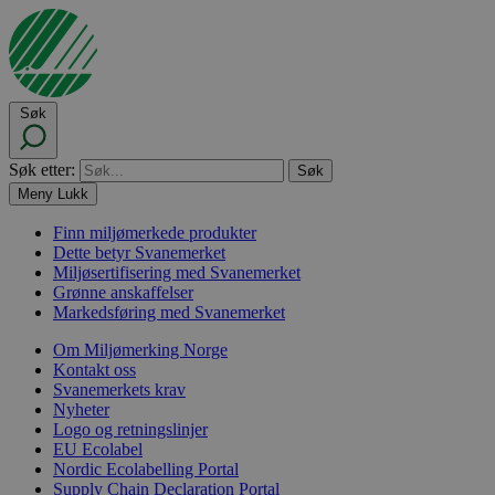
Søk
Søk etter:
Meny
Lukk
Finn miljømerkede produkter
Dette betyr Svanemerket
Miljøsertifisering med Svanemerket
Grønne anskaffelser
Markedsføring med Svanemerket
Om Miljømerking Norge
Kontakt oss
Svanemerkets krav
Nyheter
Logo og retningslinjer
EU Ecolabel
Nordic Ecolabelling Portal
Supply Chain Declaration Portal