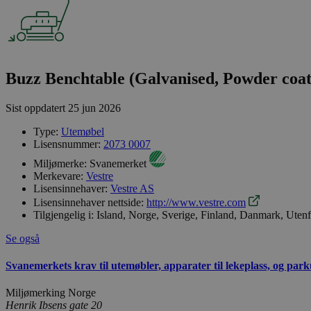
Buzz Benchtable (Galvanised, Powder coate
Sist oppdatert
25 jun 2026
Type:
Utemøbel
Lisensnummer:
2073 0007
Miljømerke:
Svanemerket
Merkevare:
Vestre
Lisensinnehaver:
Vestre AS
Lisensinnehaver nettside:
http://www.vestre.com
Tilgjengelig i:
Island, Norge, Sverige, Finland, Danmark, Uten
Se også
Svanemerkets krav til utemøbler, apparater til lekeplass, og park
Miljømerking Norge
Henrik Ibsens gate 20