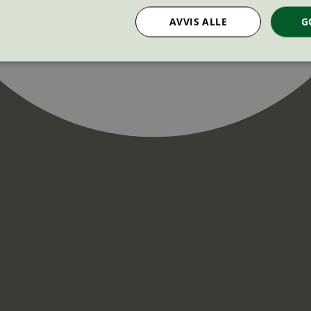
AVVIS ALLE
G
Strengt nødvendig
Statistikk
Markedsføring
nformasjonskapsler tillater kjernefunksjoner på nettstedet, som brukerinnlogging og k
rukes riktig uten strengt nødvendige informasjonskapsler.
Provider
/
Utløpsdato
Beskrivelse
Domene
InProgress
29
Cookien er satt slik at Hotjar kan spo
Hotjar Ltd
minutter
brukerens reise for et totalt antall økt
.svanemerket.no
54
ingen identifiserbar informasjon.
sekunder
29
Cookien er satt slik at Hotjar kan spo
Hotjar Ltd
minutter
brukerens reise for et totalt antall økt
.svanemerket.no
54
ingen identifiserbar informasjon.
sekunder
.svanemerket.no
Sesjon
ve-filters
svanemerket.no
4 dager 4
timer