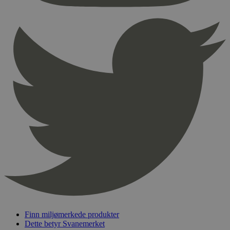
Provider
/
Navn
Utløpsdato
Domene
_hjAbsoluteSessionInProgress
29
Hotjar Ltd
minutter
.svanemerket.no
54
sekunder
_hjFirstSeen
29
Hotjar Ltd
minutter
.svanemerket.no
54
sekunder
pageviewCount
.svanemerket.no
Sesjon
nelapi-product-archive-filters
svanemerket.no
4 dager 4
timer
nelapi-last-visited-category
svanemerket.no
4 dager 4
timer
Finn miljømerkede produkter
Dette betyr Svanemerket
wordpress_test_cookie
Sesjon
Automattic