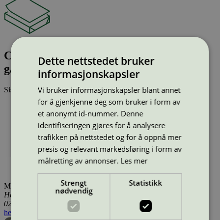
California 2S: 220, 240, 270, 300, 350
Dette nettstedet bruker
g/m2
informasjonskapsler
Vi bruker informasjonskapsler blant annet
Sist oppdatert
20 des 2024
for å gjenkjenne deg som bruker i form av
Type:
Kopipapir (EU Ecolabel)
et anonymt id-nummer. Denne
Lisensnummer:
FI/011/002
Miljømerke:
EU Ecolabel
identifiseringen gjøres for å analysere
Merkevare:
Stora Enso
trafikken på nettstedet og for å oppnå mer
Lisensinnehaver:
Stora Enso Oyj
presis og relevant markedsføring i form av
Lisensinnehaver nettside:
målretting av annonser.
Les mer
http://www.storaenso.com/lang/finland
Tilgjengelig i:
Island, Norge, Sverige, Finland, Danmark
Strengt
Statistikk
Miljømerking Norge
nødvendig
Henrik Ibsens gate 20
0255 Oslo
hei@svanemerket.no
Tlf:
24 14 46 00
Org. nr: 971 279 362 MVA