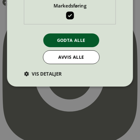
Markedsføring
GODTA ALLE
AVVIS ALLE
VIS DETALJER
Strengt nødvendig
Statistikk
Markedsføring
Strengt nødvendige informasjonskapsler tillater
kjernefunksjoner på nettstedet, som
brukerinnlogging og kontoadministrasjon.
Nettstedet kan ikke brukes riktig uten strengt
nødvendige informasjonskapsler.