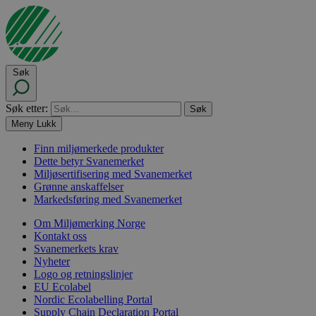
Søk
Søk etter:
Meny
Lukk
Finn miljømerkede produkter
Dette betyr Svanemerket
Miljøsertifisering med Svanemerket
Grønne anskaffelser
Markedsføring med Svanemerket
Om Miljømerking Norge
Kontakt oss
Svanemerkets krav
Nyheter
Logo og retningslinjer
EU Ecolabel
Nordic Ecolabelling Portal
Supply Chain Declaration Portal