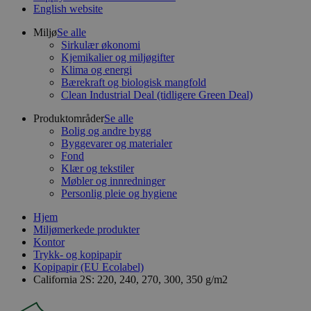
English website
Miljø
Se alle
Sirkulær økonomi
Kjemikalier og miljøgifter
Klima og energi
Bærekraft og biologisk mangfold
Clean Industrial Deal (tidligere Green Deal)
Produktområder
Se alle
Bolig og andre bygg
Byggevarer og materialer
Fond
Klær og tekstiler
Møbler og innredninger
Personlig pleie og hygiene
Hjem
Miljømerkede produkter
Kontor
Trykk- og kopipapir
Kopipapir (EU Ecolabel)
California 2S: 220, 240, 270, 300, 350 g/m2