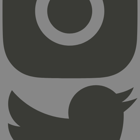
Markedsføring
Strengt nødvendige informasjonskapsler tillater
kjernefunksjoner på nettstedet, som
brukerinnlogging og kontoadministrasjon.
Nettstedet kan ikke brukes riktig uten strengt
nødvendige informasjonskapsler.
Provider
/
Navn
Utløpsdato
Domene
_hjAbsoluteSessionInProgress
29
Hotjar Ltd
minutter
.svanemerket.no
54
sekunder
_hjFirstSeen
29
Hotjar Ltd
minutter
.svanemerket.no
54
sekunder
pageviewCount
.svanemerket.no
Sesjon