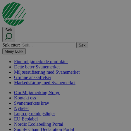
Søk
Søk etter:
Meny
Lukk
Finn miljømerkede produkter
Dette betyr Svanemerket
Miljøsertifisering med Svanemerket
Grønne anskaffelser
Markedsføring med Svanemerket
Om Miljømerking Norge
Kontakt oss
Svanemerkets krav
Nyheter
Logo og retningslinjer
EU Ecolabel
Nordic Ecolabelling Portal
Supply Chain Declaration Portal