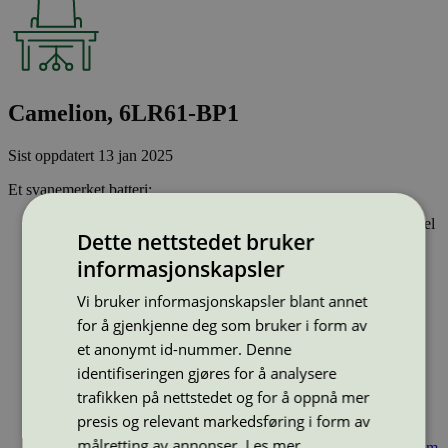
Camelion, 6LR61-BP1
Sist oppdatert
13 jan 2025
Et svanemerket batteri:
Har ikke tungmetallene kvikksølv, kadmium eller bly som del
Dette nettstedet bruker
av funksjonen
Inneholder ikke PVC
informasjonskapsler
Har god batterikapasitet - som gir lengre levetid og lavere
råvareforbruk
Vi bruker informasjonskapsler blant annet
for å gjenkjenne deg som bruker i form av
Type:
Engangsbatteri
Lisensnummer:
5001 0032
et anonymt id-nummer. Denne
identifiseringen gjøres for å analysere
Miljømerke:
Svanemerket
Merkevare:
Camelion
trafikken på nettstedet og for å oppnå mer
Lisensinnehaver:
Zhejiang Camelion Electric Industrial Co.,
presis og relevant markedsføring i form av
LTD
målretting av annonser.
Les mer
Lisensinnehaver nettside:
https://www.camelion-zhejiang.com