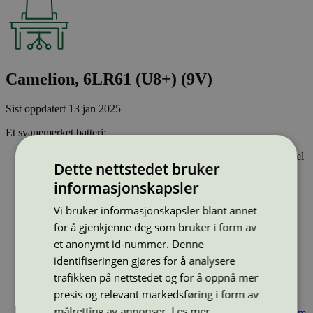
Camelion, 6LR61 (U8+) (9V)
Sist oppdatert
13 jan 2025
Et svanemerket batteri:
Har ikke tungmetallene kvikksølv, kadmium eller bly som del
Dette nettstedet bruker
av funksjonen
Inneholder ikke PVC
informasjonskapsler
Har god batterikapasitet - som gir lengre levetid og lavere
råvareforbruk
Vi bruker informasjonskapsler blant annet
for å gjenkjenne deg som bruker i form av
Type:
Engangsbatteri
Lisensnummer:
5001 0032
et anonymt id-nummer. Denne
identifiseringen gjøres for å analysere
Miljømerke:
Svanemerket
Merkevare:
Camelion
trafikken på nettstedet og for å oppnå mer
Lisensinnehaver:
Zhejiang Camelion Electric Industrial Co.,
presis og relevant markedsføring i form av
LTD
målretting av annonser.
Les mer
Lisensinnehaver nettside:
https://www.camelion-zhejiang.com