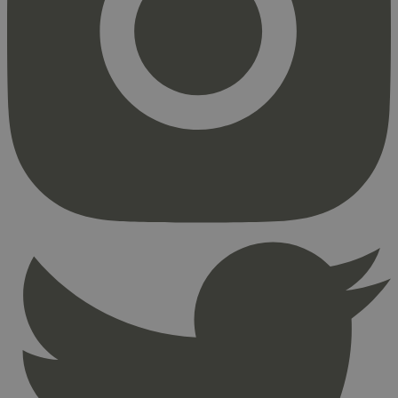
Markedsføring
Strengt nødvendige informasjonskapsler tillater
kjernefunksjoner på nettstedet, som
brukerinnlogging og kontoadministrasjon.
Nettstedet kan ikke brukes riktig uten strengt
nødvendige informasjonskapsler.
Provider
/
Navn
Utløpsdato
Domene
_hjAbsoluteSessionInProgress
29
Hotjar Ltd
minutter
.svanemerket.no
54
sekunder
_hjFirstSeen
29
Hotjar Ltd
minutter
.svanemerket.no
54
sekunder
pageviewCount
.svanemerket.no
Sesjon