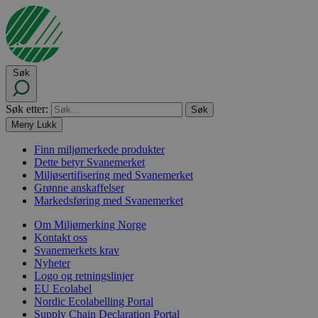
Søk
Søk etter:
Meny
Lukk
Finn miljømerkede produkter
Dette betyr Svanemerket
Miljøsertifisering med Svanemerket
Grønne anskaffelser
Markedsføring med Svanemerket
Om Miljømerking Norge
Kontakt oss
Svanemerkets krav
Nyheter
Logo og retningslinjer
EU Ecolabel
Nordic Ecolabelling Portal
Supply Chain Declaration Portal