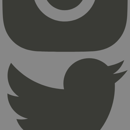
Strengt nødvendige informasjonskapsler tillater
kjernefunksjoner på nettstedet, som
brukerinnlogging og kontoadministrasjon.
Nettstedet kan ikke brukes riktig uten strengt
nødvendige informasjonskapsler.
Provider
/
Navn
Utløpsdato
Domene
_hjAbsoluteSessionInProgress
29
Hotjar Ltd
minutter
.svanemerket.no
54
sekunder
_hjFirstSeen
29
Hotjar Ltd
minutter
.svanemerket.no
54
sekunder
pageviewCount
.svanemerket.no
Sesjon
nelapi-product-archive-filters
svanemerket.no
4 dager 4