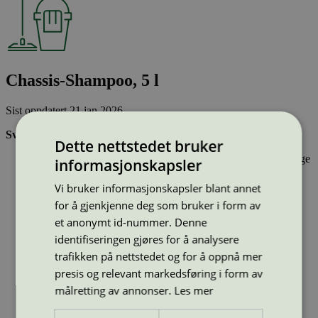
Chassis-Shampoo, 5 l
Sist oppdatert
21 jan 2026
Svanemerkede bil- og båtpleieprodukter:
Dette nettstedet bruker
Inneholder stoffer som har gjennomgått Svanemerkets strenge
informasjonskapsler
kjemikaliekontroll, som tar hensyn til både helse og miljø.
Er effektive og gir ønsket resultat
Vi bruker informasjonskapsler blant annet
Har emballasje som i design og materialer bidrar til en
for å gjenkjenne deg som bruker i form av
sirkulær økonomi
et anonymt id-nummer. Denne
Type:
Bilshampo
identifiseringen gjøres for å analysere
Lisensnummer:
2013 0118
trafikken på nettstedet og for å oppnå mer
Miljømerke:
Svanemerket
presis og relevant markedsføring i form av
Lisensinnehaver:
AS Eivind Brosstad Såpe- og Tech Fab.
målretting av annonser.
Les mer
Lisensinnehaver nettside:
http://www.vaskemidler.no/
Tilgjengelig i:
Norge