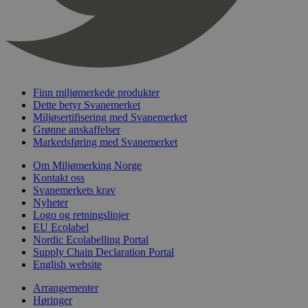
timer
nelapi-last-visited-category
svanemerket.no
4 dager 4
timer
wordpress_test_cookie
Sesjon
Automattic
Inc.
svanemerket.no
Finn miljømerkede produkter
Dette betyr Svanemerket
Miljøsertifisering med Svanemerket
_hjIncludedInPageviewSample
2 minutter
Hotjar Ltd
Grønne anskaffelser
svanemerket.no
Markedsføring med Svanemerket
Om Miljømerking Norge
Kontakt oss
Svanemerkets krav
Nyheter
Logo og retningslinjer
EU Ecolabel
Nordic Ecolabelling Portal
Supply Chain Declaration Portal
Provider
/
English website
Navn
Utløpsdato
Beskrivelse
Domene
Arrangementer
_gat_UA-
.svanemerket.no
54
Dette er en 
Provider
/
Navn
Utløpsdato
Beskrivels
Høringer
33776333-1
sekunder
informasjons
Domene