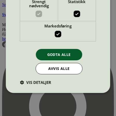
Strengt
Statistikk
Se også
nødvendig
Svanemerkets krav til produkter for tog-, båt-, og bilpleie
Miljømerking Norge
Markedsføring
Henrik Ibsens gate 20
0255 Oslo
hei@svanemerket.no
Tlf:
24 14 46 00
Org. nr: 971 279 362 MVA
GODTA ALLE
AVVIS ALLE
VIS DETALJER
Strengt nødvendig
Statistikk
Markedsføring