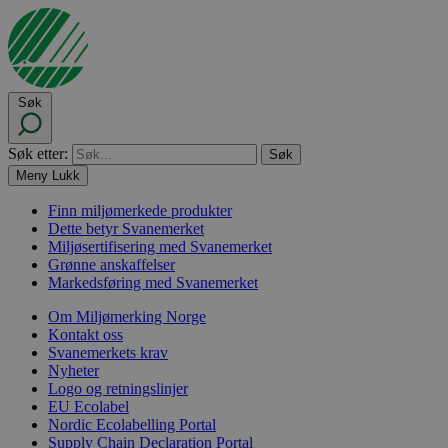
Søk
Søk etter:
Meny
Lukk
Finn miljømerkede produkter
Dette betyr Svanemerket
Miljøsertifisering med Svanemerket
Grønne anskaffelser
Markedsføring med Svanemerket
Om Miljømerking Norge
Kontakt oss
Svanemerkets krav
Nyheter
Logo og retningslinjer
EU Ecolabel
Nordic Ecolabelling Portal
Supply Chain Declaration Portal