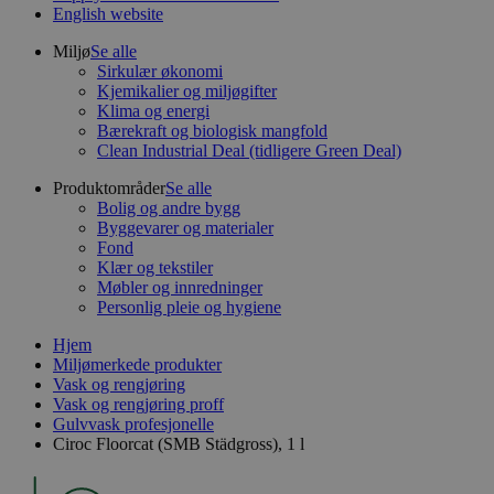
English website
Miljø
Se alle
Sirkulær økonomi
Kjemikalier og miljøgifter
Klima og energi
Bærekraft og biologisk mangfold
Clean Industrial Deal (tidligere Green Deal)
Produktområder
Se alle
Bolig og andre bygg
Byggevarer og materialer
Fond
Klær og tekstiler
Møbler og innredninger
Personlig pleie og hygiene
Hjem
Miljømerkede produkter
Vask og rengjøring
Vask og rengjøring proff
Gulvvask profesjonelle
Ciroc Floorcat (SMB Städgross), 1 l