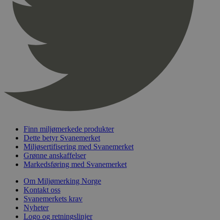
pageviewCount
.svanemerket.no
Sesjon
nelapi-product-archive-filters
svanemerket.no
4 dager 4
timer
nelapi-last-visited-category
svanemerket.no
4 dager 4
timer
wordpress_test_cookie
Sesjon
Automattic
Inc.
svanemerket.no
_hjIncludedInPageviewSample
2 minutter
Hotjar Ltd
svanemerket.no
Finn miljømerkede produkter
Dette betyr Svanemerket
Miljøsertifisering med Svanemerket
Grønne anskaffelser
Markedsføring med Svanemerket
Om Miljømerking Norge
Kontakt oss
Svanemerkets krav
Nyheter
Logo og retningslinjer
Provider
/