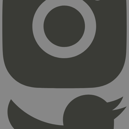
Strengt nødvendig
Statistikk
Markedsføring
Strengt nødvendige informasjonskapsler tillater
kjernefunksjoner på nettstedet, som
brukerinnlogging og kontoadministrasjon.
Nettstedet kan ikke brukes riktig uten strengt
nødvendige informasjonskapsler.
Provider
/
Navn
Utløpsdato
Domene
_hjAbsoluteSessionInProgress
29
Hotjar Ltd
minutter
.svanemerket.no
54
sekunder
_hjFirstSeen
29
Hotjar Ltd
minutter
.svanemerket.no
54
sekunder