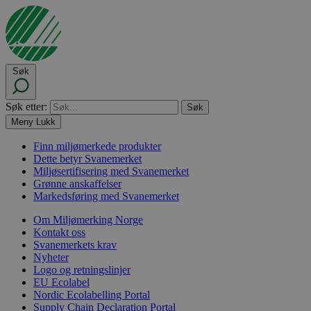
Søk
Søk etter:
Meny
Lukk
Finn miljømerkede produkter
Dette betyr Svanemerket
Miljøsertifisering med Svanemerket
Grønne anskaffelser
Markedsføring med Svanemerket
Om Miljømerking Norge
Kontakt oss
Svanemerkets krav
Nyheter
Logo og retningslinjer
EU Ecolabel
Nordic Ecolabelling Portal
Supply Chain Declaration Portal