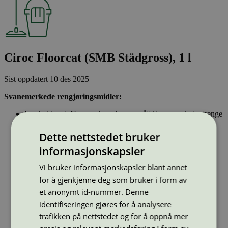
Ciroc Floorcat (SMB Städgross), 1 l
Sist oppdatert
10 des 2025
Svanemerkede rengjøringsmidler:
Inneholder stoffer som har gjennomgått Svanemerkets strenge
kjemikaliekontroll, som tar hensyn til både helse og miljø.
Vasker effektivt rent og er drøyt i bruk.
Dette nettstedet bruker
Har emballasje som i utforming og materialer bidrar til en
informasjonskapsler
sirkulær økonomi
Vi bruker informasjonskapsler blant annet
Strekkode (GTIN):
for å gjenkjenne deg som bruker i form av
1162900000005
et anonymt id-nummer. Denne
Vis alle GTIN
Vis færre GTIN
identifiseringen gjøres for å analysere
Type:
Gulvvask profesjonelle
Lisensnummer:
5026 0123
trafikken på nettstedet og for å oppnå mer
Miljømerke:
Svanemerket