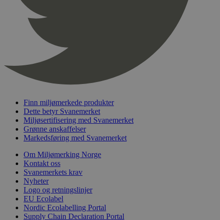
nelapi-product-archive-filters
svanemerket.no
4 dager 4
timer
nelapi-last-visited-category
svanemerket.no
4 dager 4
timer
wordpress_test_cookie
Sesjon
Automattic
Inc.
svanemerket.no
Finn miljømerkede produkter
_hjIncludedInPageviewSample
2 minutter
Hotjar Ltd
Dette betyr Svanemerket
svanemerket.no
Miljøsertifisering med Svanemerket
Grønne anskaffelser
Markedsføring med Svanemerket
Om Miljømerking Norge
Kontakt oss
Svanemerkets krav
Nyheter
Logo og retningslinjer
EU Ecolabel
Provider
/
Nordic Ecolabelling Portal
Navn
Utløpsdato
Beskrivelse
Domene
Supply Chain Declaration Portal