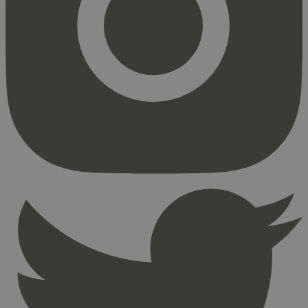
Markedsføring
Strengt nødvendige informasjonskapsler tillater
kjernefunksjoner på nettstedet, som
brukerinnlogging og kontoadministrasjon.
Nettstedet kan ikke brukes riktig uten strengt
nødvendige informasjonskapsler.
Provider
/
Navn
Utløpsdato
Domene
_hjAbsoluteSessionInProgress
29
Hotjar Ltd
minutter
.svanemerket.no
54
sekunder
_hjFirstSeen
29
Hotjar Ltd
minutter
.svanemerket.no
54
sekunder
pageviewCount
.svanemerket.no
Sesjon