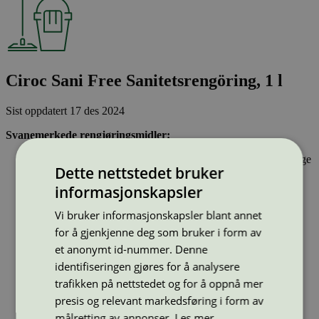
Ciroc Sani Free Sanitetsrengöring, 1 l
Sist oppdatert
17 des 2024
Svanemerkede rengjøringsmidler:
Inneholder stoffer som har gjennomgått Svanemerkets strenge
Dette nettstedet bruker
kjemikaliekontroll, som tar hensyn til både helse og miljø.
Vasker effektivt rent og er drøyt i bruk.
informasjonskapsler
Har emballasje som i utforming og materialer bidrar til en
sirkulær økonomi
Vi bruker informasjonskapsler blant annet
for å gjenkjenne deg som bruker i form av
Type:
Bad- og sanitærrengjøring profesjonelle
et anonymt id-nummer. Denne
Lisensnummer:
3026 0212
identifiseringen gjøres for å analysere
Miljømerke:
Svanemerket
trafikken på nettstedet og for å oppnå mer
Merkevare:
Ciroc
presis og relevant markedsføring i form av
Merkevare nettside:
https://smb.se/ciroc-stadkemikalier-
målretting av annonser.
Les mer