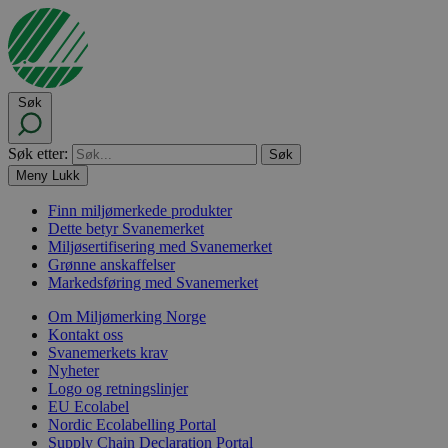
Søk
Søk etter:
Meny
Lukk
Finn miljømerkede produkter
Dette betyr Svanemerket
Miljøsertifisering med Svanemerket
Grønne anskaffelser
Markedsføring med Svanemerket
Om Miljømerking Norge
Kontakt oss
Svanemerkets krav
Nyheter
Logo og retningslinjer
EU Ecolabel
Nordic Ecolabelling Portal
Supply Chain Declaration Portal