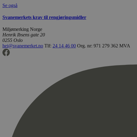
Se også
Svanemerkets krav til rengjøringsmidler
Miljømerking Norge
Henrik Ibsens gate 20
0255 Oslo
hei@svanemerket.no
Tlf:
24 14 46 00
Org. nr: 971 279 362 MVA