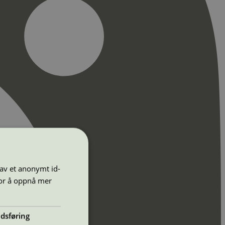
 av et anonymt id-
for å oppnå mer
dsføring