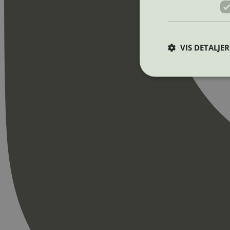
VIS DETALJER
Strengt nødvendige i
Nettstedet kan ikke b
Navn
_hjAbsoluteSession
_hjFirstSeen