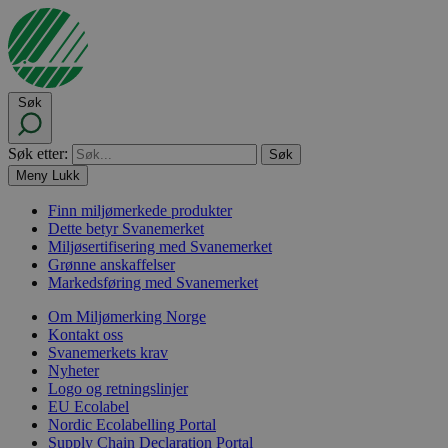
Søk
Søk etter:
Meny
Lukk
Finn miljømerkede produkter
Dette betyr Svanemerket
Miljøsertifisering med Svanemerket
Grønne anskaffelser
Markedsføring med Svanemerket
Om Miljømerking Norge
Kontakt oss
Svanemerkets krav
Nyheter
Logo og retningslinjer
EU Ecolabel
Nordic Ecolabelling Portal
Supply Chain Declaration Portal