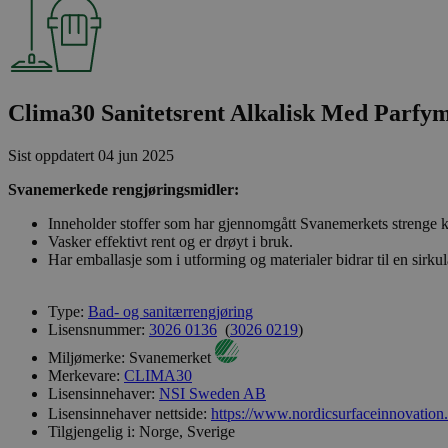
Clima30 Sanitetsrent Alkalisk Med Parfym,
Sist oppdatert
04 jun 2025
Svanemerkede rengjøringsmidler:
Inneholder stoffer som har gjennomgått Svanemerkets strenge kj
Vasker effektivt rent og er drøyt i bruk.
Har emballasje som i utforming og materialer bidrar til en sirk
Type:
Bad- og sanitærrengjøring
Lisensnummer:
3026 0136
(
3026 0219
)
Miljømerke:
Svanemerket
Merkevare:
CLIMA30
Lisensinnehaver:
NSI Sweden AB
Lisensinnehaver nettside:
https://www.nordicsurfaceinnovation
Tilgjengelig i:
Norge, Sverige