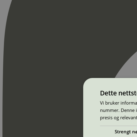
Dette netts
Vi bruker informa
nummer. Denne ide
presis og relevan
Strengt n