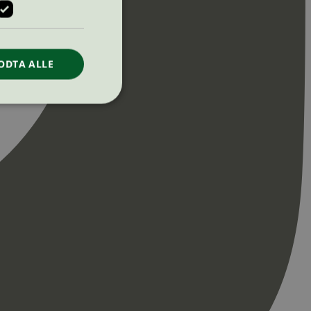
ODTA ALLE
ontoadministrasjon.
re begynnelsen på
er. Den inneholder
re begynnelsen på
er. Den inneholder