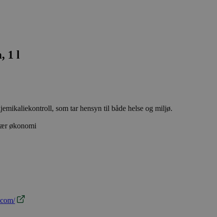
 1 l
emikaliekontroll, som tar hensyn til både helse og miljø.
ulær økonomi
.com/