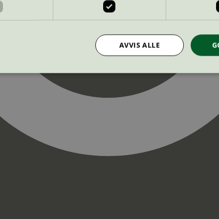
AVVIS ALLE
G
Strengt nødvendig
Statistikk
Markedsføring
nformasjonskapsler tillater kjernefunksjoner på nettstedet, som brukerinnlogging og k
rukes riktig uten strengt nødvendige informasjonskapsler.
Provider
/
Utløpsdato
Beskrivelse
Domene
InProgress
29
Cookien er satt slik at Hotjar kan spo
Hotjar Ltd
minutter
brukerens reise for et totalt antall økt
.svanemerket.no
54
ingen identifiserbar informasjon.
sekunder
29
Cookien er satt slik at Hotjar kan spo
Hotjar Ltd
minutter
brukerens reise for et totalt antall økt
.svanemerket.no
54
ingen identifiserbar informasjon.
sekunder