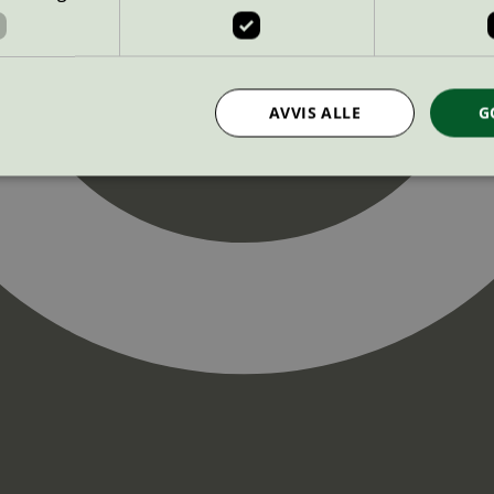
AVVIS ALLE
G
Strengt nødvendig
Statistikk
Markedsføring
nformasjonskapsler tillater kjernefunksjoner på nettstedet, som brukerinnlogging og k
rukes riktig uten strengt nødvendige informasjonskapsler.
Provider
/
Utløpsdato
Beskrivelse
Domene
InProgress
29
Cookien er satt slik at Hotjar kan spo
Hotjar Ltd
minutter
brukerens reise for et totalt antall økt
.svanemerket.no
54
ingen identifiserbar informasjon.
sekunder
29
Cookien er satt slik at Hotjar kan spo
Hotjar Ltd
minutter
brukerens reise for et totalt antall økt
.svanemerket.no
54
ingen identifiserbar informasjon.
sekunder