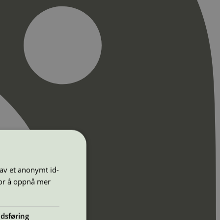
 av et anonymt id-
for å oppnå mer
dsføring