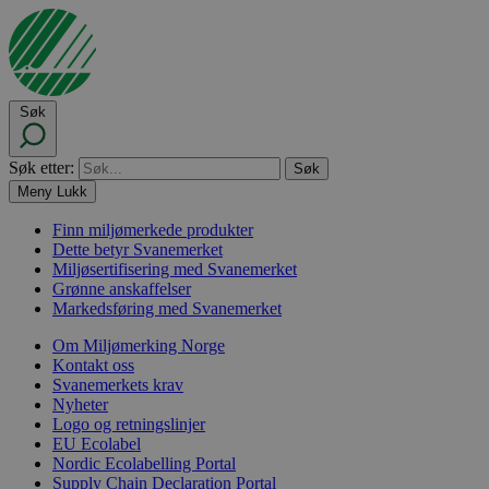
Søk
Søk etter:
Meny
Lukk
Finn miljømerkede produkter
Dette betyr Svanemerket
Miljøsertifisering med Svanemerket
Grønne anskaffelser
Markedsføring med Svanemerket
Om Miljømerking Norge
Kontakt oss
Svanemerkets krav
Nyheter
Logo og retningslinjer
EU Ecolabel
Nordic Ecolabelling Portal
Supply Chain Declaration Portal