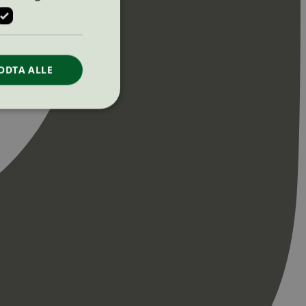
ODTA ALLE
ontoadministrasjon.
re begynnelsen på
er. Den inneholder
re begynnelsen på
er. Den inneholder