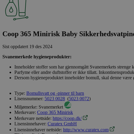
Coop 365 Minirisk Baby Sikkerhedsvatpind
Sist oppdatert
19 des 2024
Svanemerkede hygieneprodukter:
Inneholder stoffer som har gjennomgått Svanemerkets strenge kj
Parfyme eller andre duftstoffer er ikke tillatt. Inkontinenspro
Dersom hygieneproduktet inneholder bomull, skal denne være øk
Type:
Bomullsvatt og -pinner til barn
Lisensnummer:
5023 0028
(
5023 0072
)
Miljømerke:
Svanemerket
Merkevare:
Coop 365 Minirisk
Merkevare nettside:
https://coop.dk/
Lisensinnehaver:
Curatex GmbH
Lisensinnehaver nettside:
http://www.curatex.com