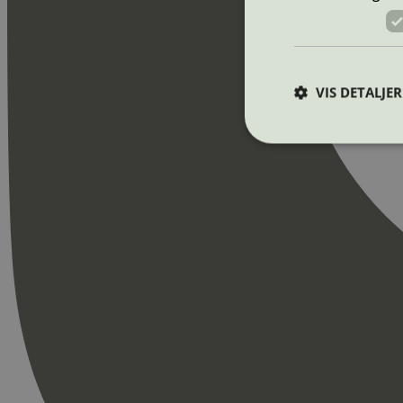
VIS DETALJER
Strengt nødvendige i
Nettstedet kan ikke b
Navn
_hjAbsoluteSession
_hjFirstSeen