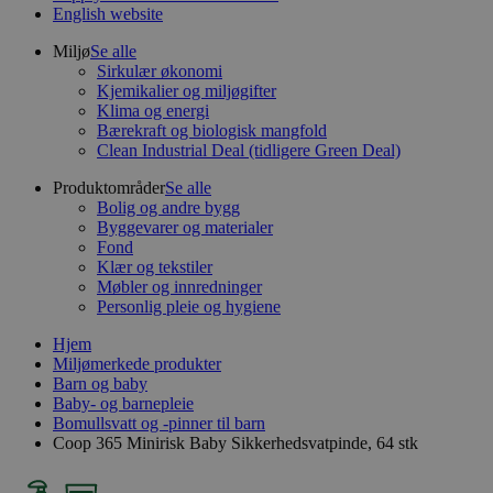
English website
Miljø
Se alle
Sirkulær økonomi
Kjemikalier og miljøgifter
Klima og energi
Bærekraft og biologisk mangfold
Clean Industrial Deal (tidligere Green Deal)
Produktområder
Se alle
Bolig og andre bygg
Byggevarer og materialer
Fond
Klær og tekstiler
Møbler og innredninger
Personlig pleie og hygiene
Hjem
Miljømerkede produkter
Barn og baby
Baby- og barnepleie
Bomullsvatt og -pinner til barn
Coop 365 Minirisk Baby Sikkerhedsvatpinde, 64 stk