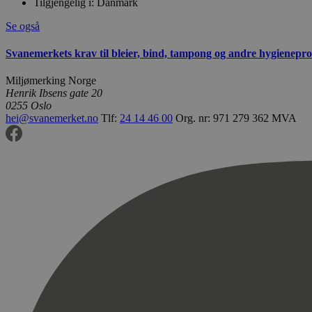
Tilgjengelig i:
Danmark
Se også
Svanemerkets krav til bleier, bind, tampong og andre hygienepr
Miljømerking Norge
Henrik Ibsens gate 20
0255 Oslo
hei@svanemerket.no
Tlf:
24 14 46 00
Org. nr: 971 279 362 MVA