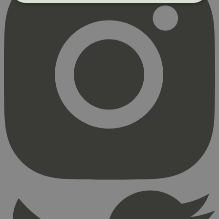
Strengt nødvendig
Statistikk
Markedsføring
Strengt nødvendige informasjonskapsler tillater
kjernefunksjoner på nettstedet, som
brukerinnlogging og kontoadministrasjon.
Nettstedet kan ikke brukes riktig uten strengt
nødvendige informasjonskapsler.
Provider
/
Navn
Utløpsdato
Domene
_hjAbsoluteSessionInProgress
29
Hotjar Ltd
minutter
.svanemerket.no
54
sekunder
_hjFirstSeen
29
Hotjar Ltd
minutter
.svanemerket.no
54
sekunder