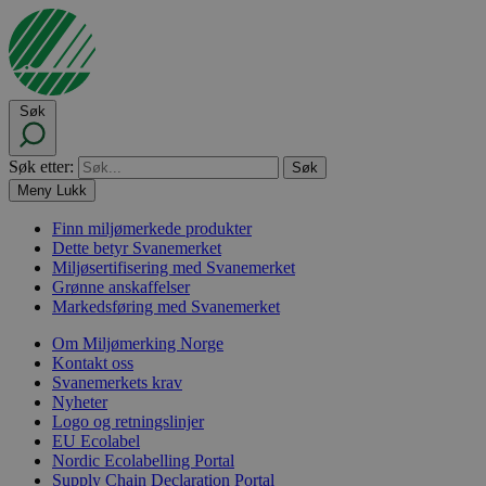
Søk
Søk etter:
Meny
Lukk
Finn miljømerkede produkter
Dette betyr Svanemerket
Miljøsertifisering med Svanemerket
Grønne anskaffelser
Markedsføring med Svanemerket
Om Miljømerking Norge
Kontakt oss
Svanemerkets krav
Nyheter
Logo og retningslinjer
EU Ecolabel
Nordic Ecolabelling Portal
Supply Chain Declaration Portal