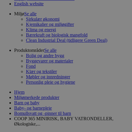
English website
Miljø
Se alle
Sirkulær økonomi
Kjemikalier og miljøgifter
Klima og energi
Bærekraft og biologisk mangfold
Clean Industrial Deal (tidligere Green Deal)
Produktområder
Se alle
Bolig og andre bygg
Byggevarer og materialer
Fond
Klær og tekstiler
Møbler og innredninger
Personlig pleie og hygiene
Hjem
Miljømerkede produkter
Barn og baby
Baby- og barnepleie
Bomullsvatt og -pinner til barn
COOP 365 MINIRISK, BABY VATRONDELLER,
Økologiske,...