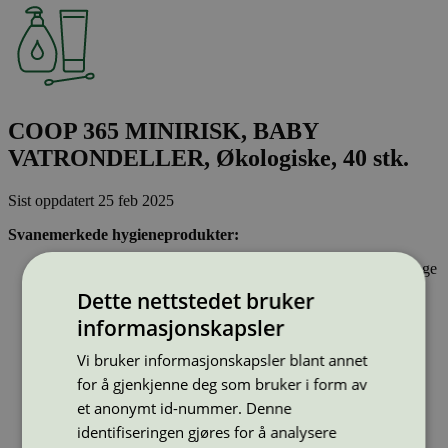
COOP 365 MINIRISK, BABY
VATRONDELLER, Økologiske, 40 stk.
Sist oppdatert
25 feb 2025
Svanemerkede hygieneprodukter:
Inneholder stoffer som har gjennomgått Svanemerkets strenge
kjemikaliekontroll, som tar hensyn til både helse og miljø.
Dette nettstedet bruker
Parfyme eller andre duftstoffer er ikke tillatt.
informasjonskapsler
Inkontinensprodukter kan inneholde lukthemmende stoffer.
Dersom hygieneproduktet inneholder bomull, skal denne
Vi bruker informasjonskapsler blant annet
være økologisk og ikke klorbleket. Bomullspinner kan ikke
ha pinner av plast.
for å gjenkjenne deg som bruker i form av
et anonymt id-nummer. Denne
Strekkode (GTIN):
identifiseringen gjøres for å analysere
7340011457107