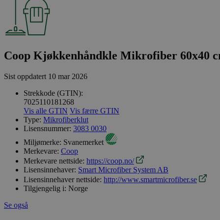
Coop Kjøkkenhåndkle Mikrofiber 60x40 cm
Sist oppdatert
10 mar 2026
Strekkode (GTIN):
7025110181268
Vis alle GTIN
Vis færre GTIN
Type:
Mikrofiberklut
Lisensnummer:
3083 0030
Miljømerke:
Svanemerket
Merkevare:
Coop
Merkevare nettside:
https://coop.no/
Lisensinnehaver:
Smart Microfiber System AB
Lisensinnehaver nettside:
http://www.smartmicrofiber.se
Tilgjengelig i:
Norge
Se også