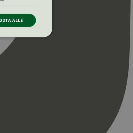
ODTA ALLE
ontoadministrasjon.
re begynnelsen på
er. Den inneholder
re begynnelsen på
er. Den inneholder