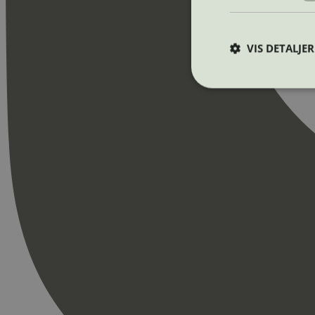
VIS DETALJER
Strengt nødvendige i
Nettstedet kan ikke b
Navn
_hjAbsoluteSession
_hjFirstSeen
pageviewCount