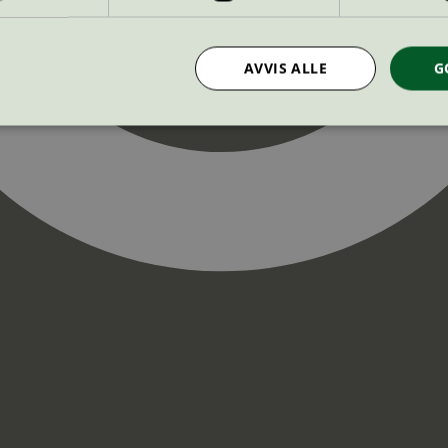
AVVIS ALLE
G
Strengt nødvendig
Statistikk
Markedsføring
nformasjonskapsler tillater kjernefunksjoner på nettstedet, som brukerinnlogging og k
rukes riktig uten strengt nødvendige informasjonskapsler.
Provider
/
Utløpsdato
Beskrivelse
Domene
InProgress
29
Cookien er satt slik at Hotjar kan spo
Hotjar Ltd
minutter
brukerens reise for et totalt antall økt
.svanemerket.no
54
ingen identifiserbar informasjon.
sekunder
29
Cookien er satt slik at Hotjar kan spo
Hotjar Ltd
minutter
brukerens reise for et totalt antall økt
.svanemerket.no
54
ingen identifiserbar informasjon.
sekunder
.svanemerket.no
Sesjon