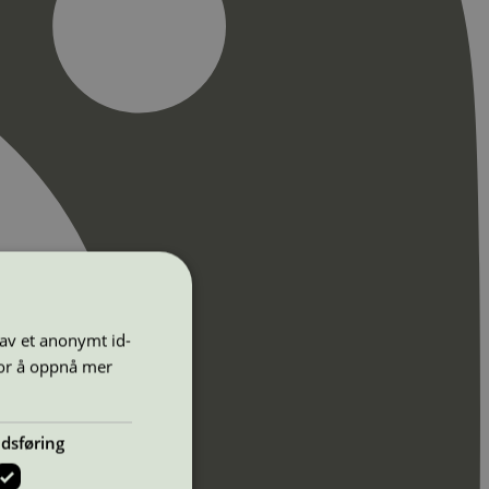
 av et anonymt id-
for å oppnå mer
dsføring