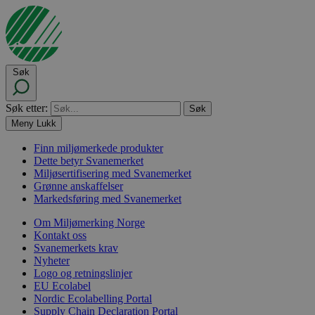
Søk
Søk etter:
Meny
Lukk
Finn miljømerkede produkter
Dette betyr Svanemerket
Miljøsertifisering med Svanemerket
Grønne anskaffelser
Markedsføring med Svanemerket
Om Miljømerking Norge
Kontakt oss
Svanemerkets krav
Nyheter
Logo og retningslinjer
EU Ecolabel
Nordic Ecolabelling Portal
Supply Chain Declaration Portal