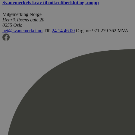
Svanemerkets krav til mikrofiberklut og -mopp
Miljømerking Norge
Henrik Ibsens gate 20
0255 Oslo
hei@svanemerket.no
Tlf:
24 14 46 00
Org. nr: 971 279 362 MVA