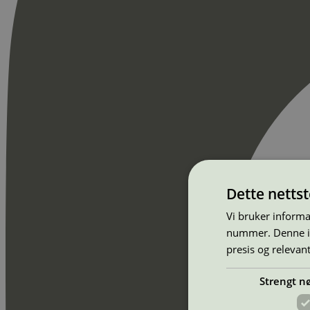
Dette netts
Vi bruker informa
nummer. Denne ide
presis og relevan
Strengt n