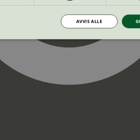
AVVIS ALLE
G
Strengt nødvendig
Statistikk
Markedsføring
nformasjonskapsler tillater kjernefunksjoner på nettstedet, som brukerinnlogging og k
rukes riktig uten strengt nødvendige informasjonskapsler.
Provider
/
Utløpsdato
Beskrivelse
Domene
InProgress
29
Cookien er satt slik at Hotjar kan spo
Hotjar Ltd
minutter
brukerens reise for et totalt antall økt
.svanemerket.no
54
ingen identifiserbar informasjon.
sekunder
29
Cookien er satt slik at Hotjar kan spo
Hotjar Ltd
minutter
brukerens reise for et totalt antall økt
.svanemerket.no
54
ingen identifiserbar informasjon.
sekunder
.svanemerket.no
Sesjon