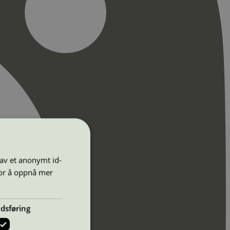
 av et anonymt id-
for å oppnå mer
dsføring