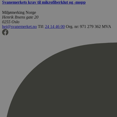
Svanemerkets krav til mikrofiberklut og -mopp
Miljømerking Norge
Henrik Ibsens gate 20
0255 Oslo
hei@svanemerket.no
Tlf:
24 14 46 00
Org. nr: 971 279 362 MVA