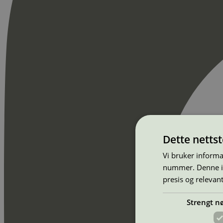
Dette netts
Vi bruker informa
nummer. Denne ide
presis og relevan
Strengt n