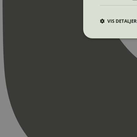
VIS DETALJER
Strengt nødvendige i
Nettstedet kan ikke b
Navn
_hjAbsoluteSession
_hjFirstSeen
pageviewCount