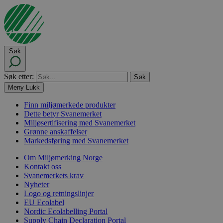
Søk
Søk etter:
Meny
Lukk
Finn miljømerkede produkter
Dette betyr Svanemerket
Miljøsertifisering med Svanemerket
Grønne anskaffelser
Markedsføring med Svanemerket
Om Miljømerking Norge
Kontakt oss
Svanemerkets krav
Nyheter
Logo og retningslinjer
EU Ecolabel
Nordic Ecolabelling Portal
Supply Chain Declaration Portal