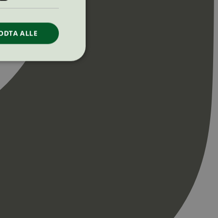
ODTA ALLE
ontoadministrasjon.
re begynnelsen på
er. Den inneholder
re begynnelsen på
er. Den inneholder