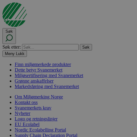
Søk
Søk etter:
Meny
Lukk
Finn miljømerkede produkter
Dette betyr Svanemerket
Miljøsertifisering med Svanemerket
Grønne anskaffelser
Markedsføring med Svanemerket
Om Miljømerking Norge
Kontakt oss
Svanemerkets krav
Nyheter
Logo og retningslinjer
EU Ecolabel
Nordic Ecolabelling Portal
Supply Chain Declaration Portal