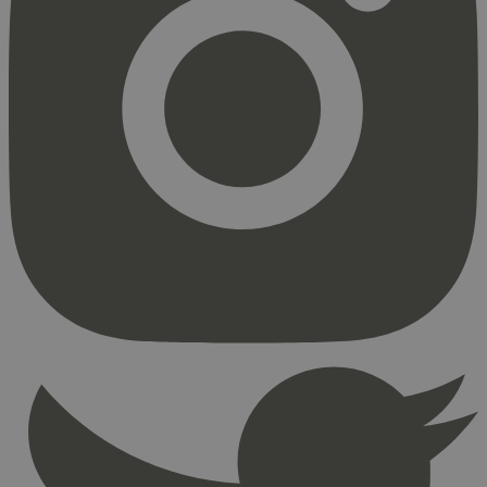
Strengt nødvendig
Statistikk
Markedsføring
Strengt nødvendige informasjonskapsler tillater
kjernefunksjoner på nettstedet, som
brukerinnlogging og kontoadministrasjon.
Nettstedet kan ikke brukes riktig uten strengt
nødvendige informasjonskapsler.
Provider
/
Navn
Utløpsdato
Domene
_hjAbsoluteSessionInProgress
29
Hotjar Ltd
minutter
.svanemerket.no
54
sekunder
_hjFirstSeen
29
Hotjar Ltd
minutter
.svanemerket.no
54
sekunder