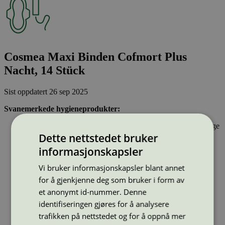
Cosmea Maxi Binden Cofmort Plus
Nacht, 14 Stück
Sist oppdatert
26 sep 2025
Svanemerkede hygieneprodukter:
Inneholder stoffer som har gjennomgått Svanemerkets strenge
kjemikaliekontroll, som tar hensyn til både helse og miljø.
Dette nettstedet bruker
Parfyme eller andre duftstoffer er ikke tillatt.
informasjonskapsler
Inkontinensprodukter kan inneholde lukthemmende stoffer.
Dersom hygieneproduktet inneholder bomull, skal denne
Vi bruker informasjonskapsler blant annet
være økologisk og ikke klorbleket. Bomullspinner kan ikke
for å gjenkjenne deg som bruker i form av
ha pinner av plast.
et anonymt id-nummer. Denne
identifiseringen gjøres for å analysere
Type:
Bind
trafikken på nettstedet og for å oppnå mer
Lisensnummer:
5023 0028