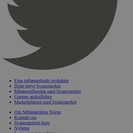
pageviewCount
.svanemerket.no
Sesjon
nelapi-product-archive-filters
svanemerket.no
4 dager 4
timer
nelapi-last-visited-category
svanemerket.no
4 dager 4
timer
wordpress_test_cookie
Sesjon
Automattic
Inc.
svanemerket.no
_hjIncludedInPageviewSample
2 minutter
Hotjar Ltd
svanemerket.no
Finn miljømerkede produkter
Dette betyr Svanemerket
Miljøsertifisering med Svanemerket
Grønne anskaffelser
Markedsføring med Svanemerket
Om Miljømerking Norge
Kontakt oss
Svanemerkets krav
Nyheter