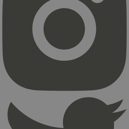
Strengt nødvendig
Statistikk
Markedsføring
Strengt nødvendige informasjonskapsler tillater
kjernefunksjoner på nettstedet, som
brukerinnlogging og kontoadministrasjon.
Nettstedet kan ikke brukes riktig uten strengt
nødvendige informasjonskapsler.
Provider
/
Navn
Utløpsdato
Domene
_hjAbsoluteSessionInProgress
29
Hotjar Ltd
minutter
.svanemerket.no
54
sekunder
_hjFirstSeen
29
Hotjar Ltd
minutter
.svanemerket.no
54
sekunder