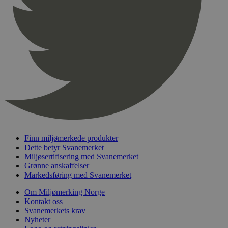
pageviewCount
.svanemerket.no
Sesjon
nelapi-product-archive-filters
svanemerket.no
4 dager 4
timer
nelapi-last-visited-category
svanemerket.no
4 dager 4
timer
wordpress_test_cookie
Sesjon
Automattic
Inc.
svanemerket.no
_hjIncludedInPageviewSample
2 minutter
Hotjar Ltd
svanemerket.no
Finn miljømerkede produkter
Dette betyr Svanemerket
Miljøsertifisering med Svanemerket
Grønne anskaffelser
Markedsføring med Svanemerket
Om Miljømerking Norge
Kontakt oss
Svanemerkets krav
Nyheter