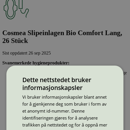
Cosmea Slipeinlagen Bio Comfort Lang,
26 Stück
Sist oppdatert
26 sep 2025
Svanemerkede hygieneprodukter:
Inneholder stoffer som har gjennomgått Svanemerkets strenge
kjemikaliekontroll, som tar hensyn til både helse og miljø.
Dette nettstedet bruker
Parfyme eller andre duftstoffer er ikke tillatt.
informasjonskapsler
Inkontinensprodukter kan inneholde lukthemmende stoffer.
Dersom hygieneproduktet inneholder bomull, skal denne
Vi bruker informasjonskapsler blant annet
være økologisk og ikke klorbleket. Bomullspinner kan ikke
for å gjenkjenne deg som bruker i form av
ha pinner av plast.
et anonymt id-nummer. Denne
identifiseringen gjøres for å analysere
Type:
Bind
trafikken på nettstedet og for å oppnå mer
Lisensnummer:
5023 0028