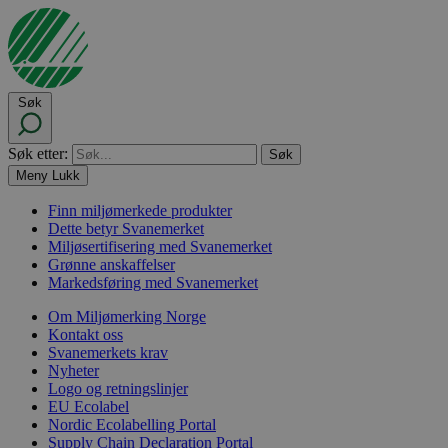
Søk
Søk etter:
Meny
Lukk
Finn miljømerkede produkter
Dette betyr Svanemerket
Miljøsertifisering med Svanemerket
Grønne anskaffelser
Markedsføring med Svanemerket
Om Miljømerking Norge
Kontakt oss
Svanemerkets krav
Nyheter
Logo og retningslinjer
EU Ecolabel
Nordic Ecolabelling Portal
Supply Chain Declaration Portal