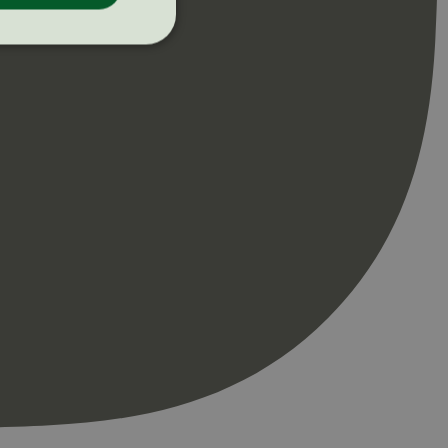
ontoadministrasjon.
re begynnelsen på
er. Den inneholder
re begynnelsen på
er. Den inneholder