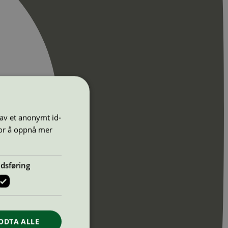
 av et anonymt id-
for å oppnå mer
dsføring
ODTA ALLE