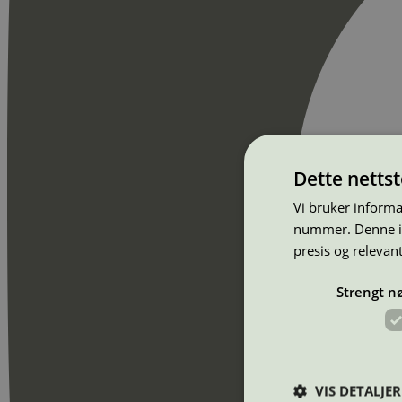
Dette netts
Vi bruker informa
nummer. Denne ide
presis og relevan
Strengt n
VIS DETALJER