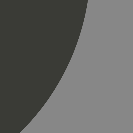
r som en
spørsel på et
og kampanjedata for
ics. Den lagrer og
ukes til å telle og