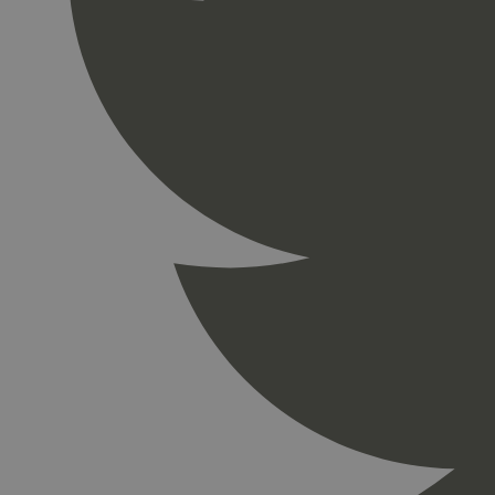
_gid
_ga_PHYYHD0E0G