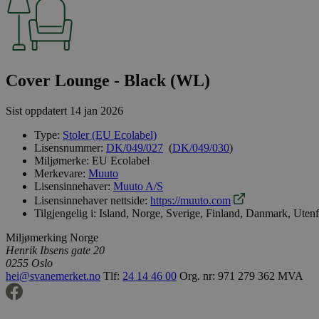
Cover Lounge - Black (WL)
Sist oppdatert
14 jan 2026
Type:
Stoler (EU Ecolabel)
Lisensnummer:
DK/049/027
(
DK/049/030
)
Miljømerke:
EU Ecolabel
Merkevare:
Muuto
Lisensinnehaver:
Muuto A/S
Lisensinnehaver nettside:
https://muuto.com
Tilgjengelig i:
Island, Norge, Sverige, Finland, Danmark, Uten
Miljømerking Norge
Henrik Ibsens gate 20
0255 Oslo
hei@svanemerket.no
Tlf:
24 14 46 00
Org. nr: 971 279 362 MVA