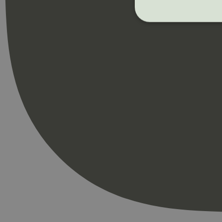
Strengt nødvendige i
Nettstedet kan ikke b
Navn
_hjAbsoluteSession
_hjFirstSeen
pageviewCount
nelapi-product-archi
nelapi-last-visited-