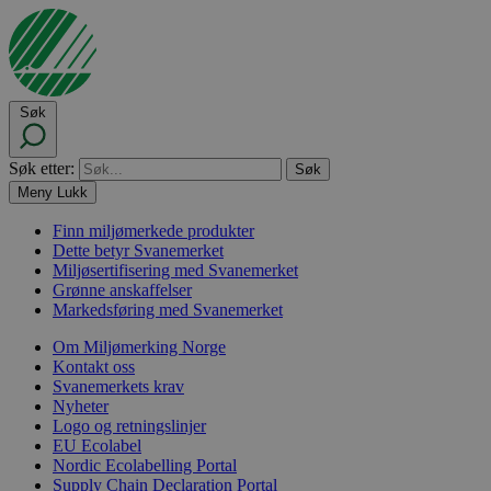
Søk
Søk etter:
Meny
Lukk
Finn miljømerkede produkter
Dette betyr Svanemerket
Miljøsertifisering med Svanemerket
Grønne anskaffelser
Markedsføring med Svanemerket
Om Miljømerking Norge
Kontakt oss
Svanemerkets krav
Nyheter
Logo og retningslinjer
EU Ecolabel
Nordic Ecolabelling Portal
Supply Chain Declaration Portal