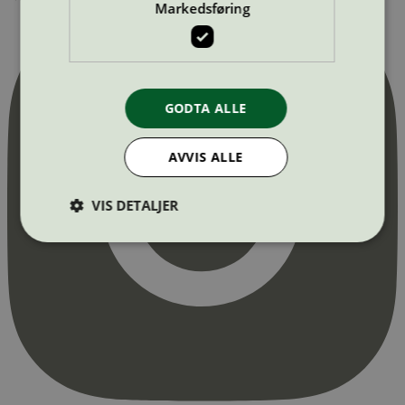
Markedsføring
GODTA ALLE
AVVIS ALLE
VIS DETALJER
Strengt nødvendig
Statistikk
Markedsføring
Strengt nødvendige informasjonskapsler tillater
kjernefunksjoner på nettstedet, som
brukerinnlogging og kontoadministrasjon.
Nettstedet kan ikke brukes riktig uten strengt
nødvendige informasjonskapsler.