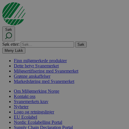
Søk
Søk etter:
Meny
Lukk
Finn miljømerkede produkter
Dette betyr Svanemerket
Miljøsertifisering med Svanemerket
Grønne anskaffelser
Markedsføring med Svanemerket
Om Miljømerking Norge
Kontakt oss
Svanemerkets krav
Nyheter
Logo og retningslinjer
EU Ecolabel
Nordic Ecolabelling Portal
Supply Chain Declaration Portal