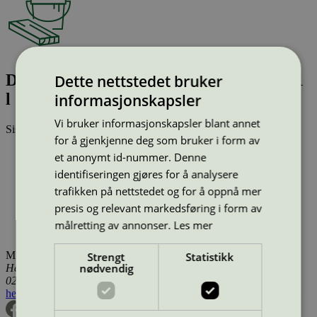
Day Proffs Ceiling Paint 2 Off White, 9,1
Dette nettstedet bruker
l
informasjonskapsler
Vi bruker informasjonskapsler blant annet
Sist oppdatert
04 mar 2026
for å gjenkjenne deg som bruker i form av
Type:
Innendørsmaling (EU ecolabel)
et anonymt id-nummer. Denne
Lisensnummer:
SE/044/002
identifiseringen gjøres for å analysere
Miljømerke:
EU Ecolabel
trafikken på nettstedet og for å oppnå mer
Lisensinnehaver:
Flügger Group A/S
Lisensinnehaver nettside:
http://www.flugger.com
presis og relevant markedsføring i form av
Tilgjengelig i:
Island, Norge, Sverige, Finland, Danmark,
målretting av annonser.
Les mer
Utenfor Norden
Miljømerking Norge
Strengt
Statistikk
nødvendig
Henrik Ibsens gate 20
0255 Oslo
hei@svanemerket.no
Tlf:
24 14 46 00
Org. nr: 971 279 362 MVA