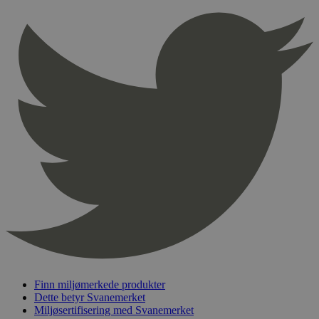
Provider
/
Navn
Utløpsdato
Domene
_hjAbsoluteSessionInProgress
29
Hotjar Ltd
minutter
.svanemerket.no
54
sekunder
_hjFirstSeen
29
Hotjar Ltd
minutter
.svanemerket.no
54
sekunder
pageviewCount
.svanemerket.no
Sesjon
nelapi-product-archive-filters
svanemerket.no
4 dager 4
timer
nelapi-last-visited-category
svanemerket.no
4 dager 4
Finn miljømerkede produkter
timer
Dette betyr Svanemerket
wordpress_test_cookie
Sesjon
Automattic
Miljøsertifisering med Svanemerket