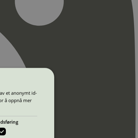
 av et anonymt id-
for å oppnå mer
dsføring