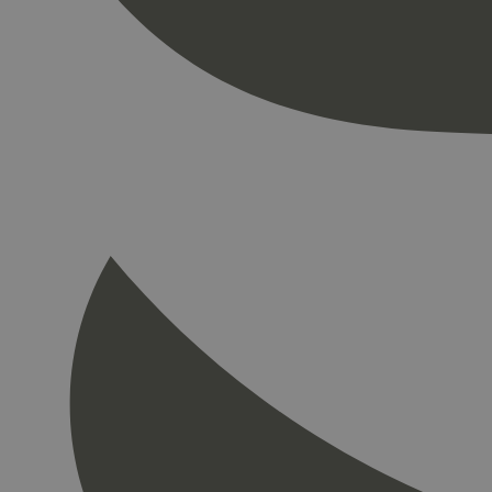
nelapi-product-archi
nelapi-last-visited-
wordpress_test_coo
_hjIncludedInPage
Navn
Navn
_gat_UA-
33776333-1
_fbp
VISITOR_INFO1_LIV
_hjid
YSC