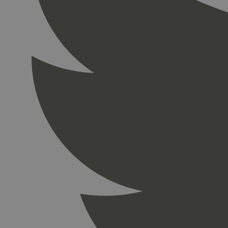
_ga
iutk
_gid
_ga_PHYYHD0E0G