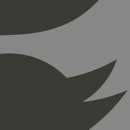
press. Tester om
kke
å fortelle Hotjar om
ingen som er
 Google Analytics,
ike
klameprodukter som
r relatert til. Det
ører
kes til å begrense
ed høyt
or å holde oversikt
bygd i nettsteder;
elen settes når
et bruker den nye
 Den brukes til å
et i nettleseren.
på samme side
for å spore