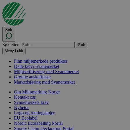
Søk
Søk etter:
Meny
Lukk
Finn miljømerkede produkter
Dette betyr Svanemerket
Miljøsertifisering med Svanemerket
Grønne anskaffelser
Markedsføring med Svanemerket
Om Miljømerking Norge
Kontakt oss
Svanemerkets krav
Nyheter
Logo og retningslinjer
EU Ecolabel
Nordic Ecolabelling Portal
Supply Chain Declaration Portal