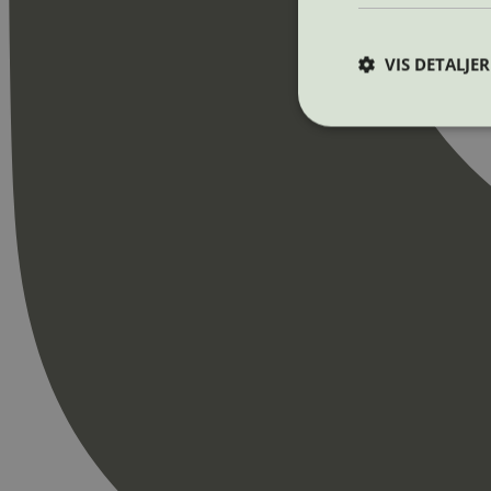
VIS DETALJER
Strengt nødvendige i
Nettstedet kan ikke b
Navn
_hjAbsoluteSession
_hjFirstSeen
pageviewCount