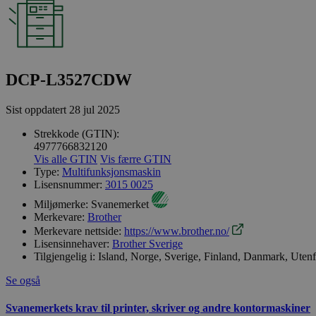
DCP-L3527CDW
Sist oppdatert
28 jul 2025
Strekkode (GTIN):
4977766832120
Vis alle GTIN
Vis færre GTIN
Type:
Multifunksjonsmaskin
Lisensnummer:
3015 0025
Miljømerke:
Svanemerket
Merkevare:
Brother
Merkevare nettside:
https://www.brother.no/
Lisensinnehaver:
Brother Sverige
Tilgjengelig i:
Island, Norge, Sverige, Finland, Danmark, Uten
Se også
Svanemerkets krav til printer, skriver og andre kontormaskiner