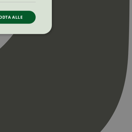
ODTA ALLE
ontoadministrasjon.
re begynnelsen på
er. Den inneholder
re begynnelsen på
er. Den inneholder