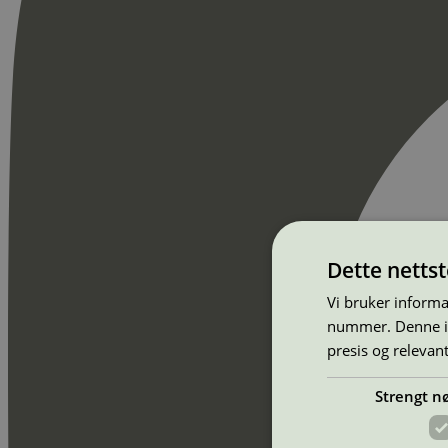
Dette netts
Vi bruker informa
nummer. Denne ide
presis og relevan
Strengt n