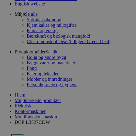
English website
Miljø
Se alle
Sirkulær økonomi
Kjemikalier og miljøgifter
Klima og energi
Bærekraft og biologisk mangfold
Clean Industrial Deal (tidligere Green Deal)
Produktområder
Se alle
Bolig og andre bygg
Byggevarer og materialer
Fond
Klær og tekstiler
Møbler og innredninger
Personlig pleie og hygiene
Hjem
Miljømerkede produkter
Elektrisk
Kontormaskiner
Multifunksjonsmaskin
DCP-L3527CDW