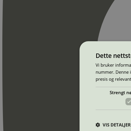
Dette netts
Vi bruker informa
nummer. Denne ide
presis og relevan
Strengt n
VIS DETALJER