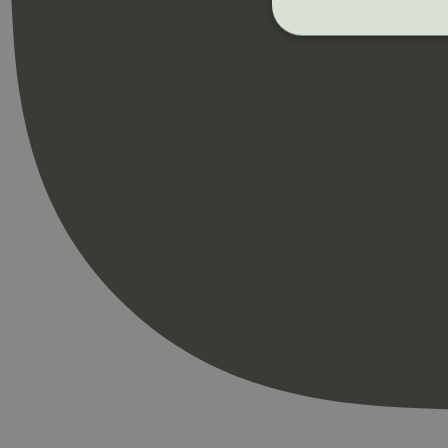
Strengt nødvendige i
Nettstedet kan ikke b
Navn
_hjAbsoluteSession
_hjFirstSeen
pageviewCount
nelapi-product-archi
nelapi-last-visited-