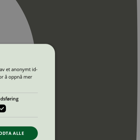
 av et anonymt id-
for å oppnå mer
dsføring
ODTA ALLE