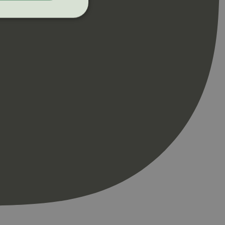
ontoadministrasjon.
re begynnelsen på
er. Den inneholder
re begynnelsen på
er. Den inneholder