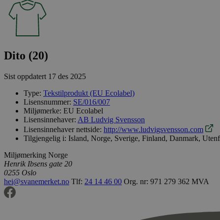
Dito (20)
Sist oppdatert
17 des 2025
Type:
Tekstilprodukt (EU Ecolabel)
Lisensnummer:
SE/016/007
Miljømerke:
EU Ecolabel
Lisensinnehaver:
AB Ludvig Svensson
Lisensinnehaver nettside:
http://www.ludvigsvensson.com
Tilgjengelig i:
Island, Norge, Sverige, Finland, Danmark, Uten
Miljømerking Norge
Henrik Ibsens gate 20
0255 Oslo
hei@svanemerket.no
Tlf:
24 14 46 00
Org. nr: 971 279 362 MVA