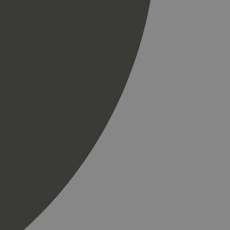
spørsel på et
og kampanjedata for
ics. Den lagrer og
ukes til å telle og