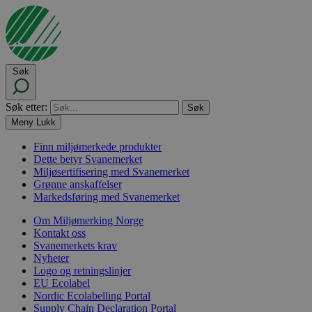
Søk
Søk etter:
Meny
Lukk
Finn miljømerkede produkter
Dette betyr Svanemerket
Miljøsertifisering med Svanemerket
Grønne anskaffelser
Markedsføring med Svanemerket
Om Miljømerking Norge
Kontakt oss
Svanemerkets krav
Nyheter
Logo og retningslinjer
EU Ecolabel
Nordic Ecolabelling Portal
Supply Chain Declaration Portal