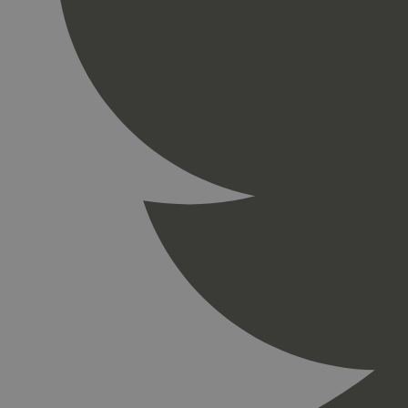
_gid
_ga_PHYYHD0E0G