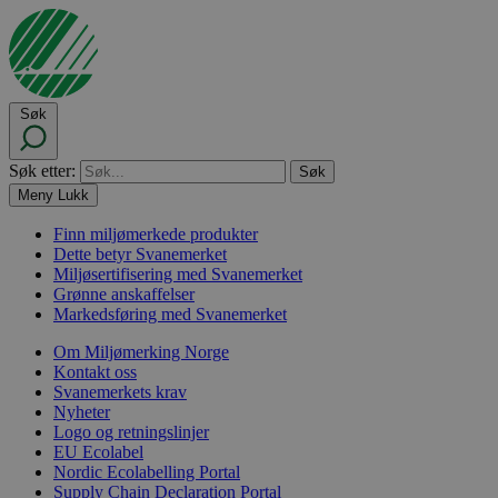
Søk
Søk etter:
Meny
Lukk
Finn miljømerkede produkter
Dette betyr Svanemerket
Miljøsertifisering med Svanemerket
Grønne anskaffelser
Markedsføring med Svanemerket
Om Miljømerking Norge
Kontakt oss
Svanemerkets krav
Nyheter
Logo og retningslinjer
EU Ecolabel
Nordic Ecolabelling Portal
Supply Chain Declaration Portal