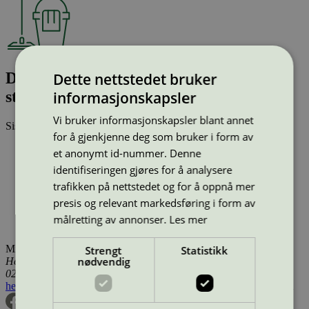
Domol Geschirr-Reiniger Tabs Eco, 40
Dette nettstedet bruker
stk (DE)
informasjonskapsler
Vi bruker informasjonskapsler blant annet
Sist oppdatert
04 apr 2023
for å gjenkjenne deg som bruker i form av
Type:
Oppvaskmidler (EU Ecolabel)
et anonymt id-nummer. Denne
Lisensnummer:
DK/015/001
identifiseringen gjøres for å analysere
Miljømerke:
EU Ecolabel
trafikken på nettstedet og for å oppnå mer
Merkevare:
Domol
Lisensinnehaver:
McBride Denmark A/S
presis og relevant markedsføring i form av
Lisensinnehaver nettside:
https://www.mcbride.co.uk/da/
målretting av annonser.
Les mer
Tilgjengelig i:
Utenfor Norden
Miljømerking Norge
Strengt
Statistikk
nødvendig
Henrik Ibsens gate 20
0255 Oslo
hei@svanemerket.no
Tlf:
24 14 46 00
Org. nr: 971 279 362 MVA