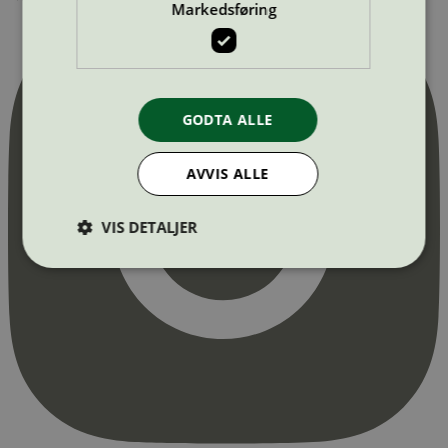
Markedsføring
GODTA ALLE
AVVIS ALLE
VIS DETALJER
Strengt nødvendig
Statistikk
Markedsføring
Strengt nødvendige informasjonskapsler tillater
kjernefunksjoner på nettstedet, som
brukerinnlogging og kontoadministrasjon.
Nettstedet kan ikke brukes riktig uten strengt
nødvendige informasjonskapsler.