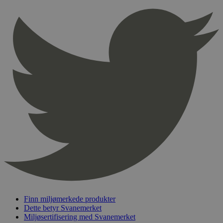
Provider
/
Navn
Utløpsdato
Domene
_hjAbsoluteSessionInProgress
29
Hotjar Ltd
minutter
.svanemerket.no
54
sekunder
_hjFirstSeen
29
Hotjar Ltd
minutter
.svanemerket.no
54
sekunder
pageviewCount
.svanemerket.no
Sesjon
nelapi-product-archive-filters
svanemerket.no
4 dager 4
timer
nelapi-last-visited-category
svanemerket.no
4 dager 4
Finn miljømerkede produkter
timer
Dette betyr Svanemerket
wordpress_test_cookie
Sesjon
Automattic
Miljøsertifisering med Svanemerket