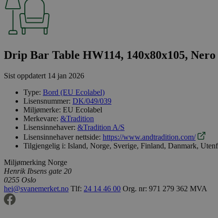
Drip Bar Table HW114, 140x80x105, Nero 
Sist oppdatert
14 jan 2026
Type:
Bord (EU Ecolabel)
Lisensnummer:
DK/049/039
Miljømerke:
EU Ecolabel
Merkevare:
&Tradition
Lisensinnehaver:
&Tradition A/S
Lisensinnehaver nettside:
https://www.andtradition.com/
Tilgjengelig i:
Island, Norge, Sverige, Finland, Danmark, Uten
Miljømerking Norge
Henrik Ibsens gate 20
0255 Oslo
hei@svanemerket.no
Tlf:
24 14 46 00
Org. nr: 971 279 362 MVA