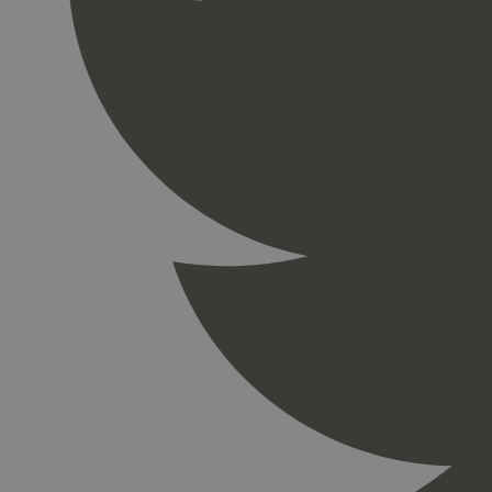
_gid
_ga_PHYYHD0E0G