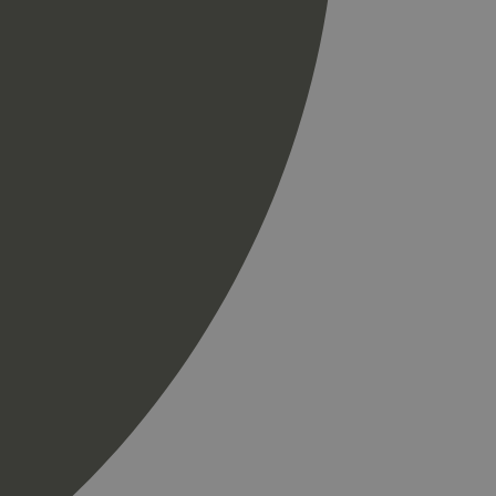
r som en
spørsel på et
og kampanjedata for
ics. Den lagrer og
ukes til å telle og