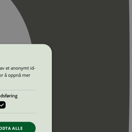
 av et anonymt id-
for å oppnå mer
dsføring
ODTA ALLE