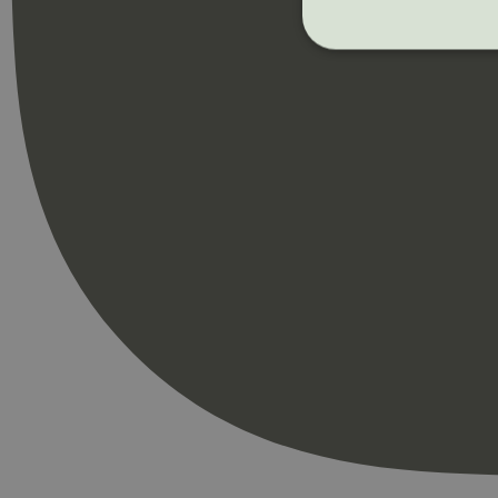
Strengt nødvendige i
Nettstedet kan ikke b
Navn
_hjAbsoluteSession
_hjFirstSeen
pageviewCount
nelapi-product-archi
nelapi-last-visited-