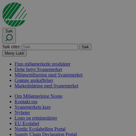
Søk
Søk etter:
Meny
Lukk
Finn miljømerkede produkter
Dette betyr Svanemerket
Miljøsertifisering med Svanemerket
Grønne anskaffelser
Markedsføring med Svanemerket
Om Miljømerking Norge
Kontakt oss
Svanemerkets krav
Nyheter
Logo og retningslinjer
EU Ecolabel
Nordic Ecolabelling Portal
Supply Chain Declaration Portal