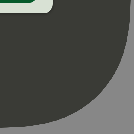
ontoadministrasjon.
re begynnelsen på
er. Den inneholder
re begynnelsen på
er. Den inneholder