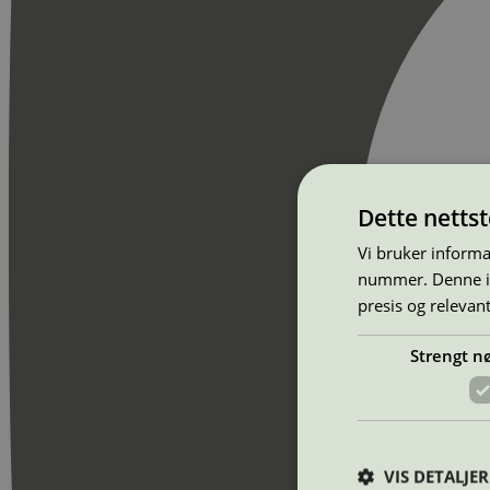
Dette netts
Vi bruker informa
nummer. Denne ide
presis og relevan
Strengt n
VIS DETALJER